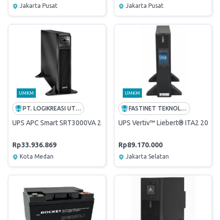
Jakarta Pusat
Jakarta Pusat
UMKM
UMKM
PT. LOGIKREASI UTAMA
FASTINET TEKNOLOGI PRIMA
UPS APC Smart SRT3000VA 230v/SRT3000XLI
UPS Vertiv™ Liebert® ITA2 20kV
Rp33.936.869
Rp89.170.000
Kota Medan
Jakarta Selatan