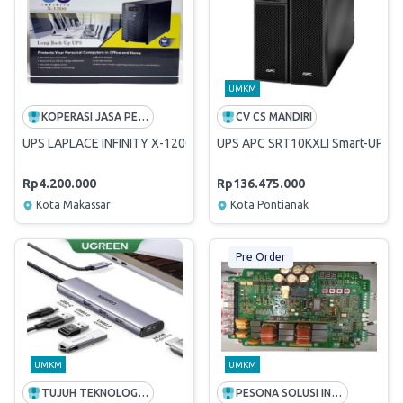
UMKM
KOPERASI JASA PEMANDU LALU LINTAS PENERBANGAN MKS
CV CS MANDIRI
UPS LAPLACE INFINITY X-1200 VA Long Backup External Battery
UPS APC SRT10KXLI Smart-UPS 
Rp4.200.000
Rp136.475.000
Kota Makassar
Kota Pontianak
Pre Order
UMKM
UMKM
TUJUH TEKNOLOGI DIGITAL
PESONA SOLUSI INDONESIA