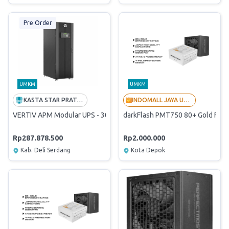
Pre Order
UMKM
UMKM
KASTA STAR PRATAMA
INDOMALL JAYA UTAMA - LANGGANAN BUMN
VERTIV APM Modular UPS - 30KVA (APM0120KMH16FY02Z01)
darkFlash PMT750 80+ Gold Full 
Rp287.878.500
Rp2.000.000
Kab. Deli Serdang
Kota Depok