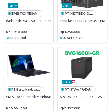
UMKM
UMKM
INVESTKO MEGAMART | SUPPLIER TERBAIK PADI UMKM
PT. NEXTINDO GLOBAL SOLUSI
darkFlash PMT750 80+ Gold Full Modular Power Supply [750 Watt] -
darkFlash PERFECTMOST PMT 750 
Rp1.950.000
Rp1.250.000
Kota Depok
Jakarta Pusat
UMKM
PT Berca Hardayaperkasa
PT. SYLVA PRAKARSA UTAMA
SM 5 - Acer Perbaik Mainboard
APC BVG1600I-GR- 1600VA- 900 
Rp6.665.168
Rp2.392.000