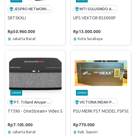
JESPRO NETWORK RENT
INTI SOLUSINDO ABADI
SRT5KXLI
UPS VEKTOR RS3000P
Rp50.960.000
Rp13.000.000
Jakarta Barat
Kota Surabaya
UMKM
UMKM
PT. Triland Anugerah Mandiri
VICTORIA INDAH PAPUA
T7590 - OneStream+ Video Soundbox - Audio by Bang Olufsen
PSU MERK FST MODEL FSP500-
Rp7.105.000
Rp770.000
Jakarta Barat
Kab. Supiori