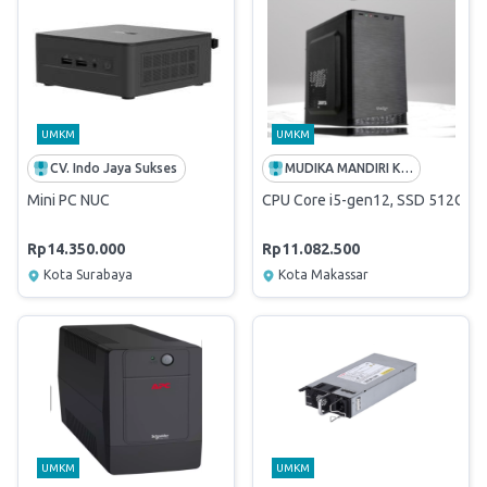
UMKM
UMKM
CV. Indo Jaya Sukses
MUDIKA MANDIRI KARYA
Mini PC NUC
CPU Core i5-gen12, SSD 512GB,
Rp14.350.000
Rp11.082.500
Kota Surabaya
Kota Makassar
UMKM
UMKM