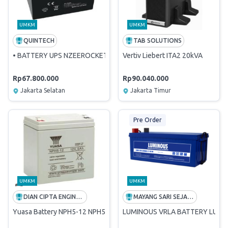
UMKM
UMKM
QUINTECH
TAB SOLUTIONS
• BATTERY UPS NZEEROCKET 12V 42AH ( 1 paket isi 40 Unit)
Vertiv Liebert ITA2 20kVA
Rp67.800.000
Rp90.040.000
Jakarta Selatan
Jakarta Timur
Pre Order
UMKM
UMKM
DIAN CIPTA ENGINEERING
MAYANG SARI SEJAHTERA
Yuasa Battery NPH5-12 NPH5 12 5AH 12volt
LUMINOUS VRLA BATTERY LUM