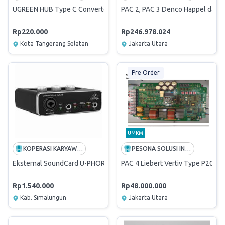
UGREEN HUB Type C Converter 5 in 1
PAC 2, PAC 3 Denco Happel dan P
Rp220.000
Rp246.978.024
Kota Tangerang Selatan
Jakarta Utara
Pre Order
UMKM
KOPERASI KARYAWAN TENERA
PESONA SOLUSI INDONESIA
Eksternal SoundCard U-PHORIA UM2
PAC 4 Liebert Vertiv Type P2060
Rp1.540.000
Rp48.000.000
Kab. Simalungun
Jakarta Utara