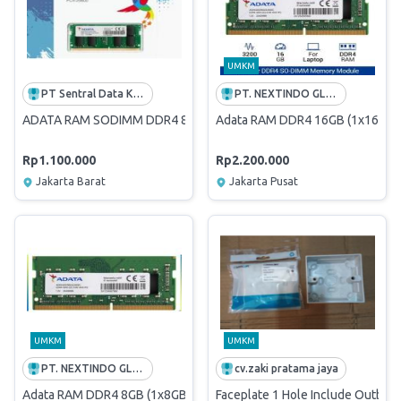
UMKM
PT Sentral Data Komunikasi
PT. NEXTINDO GLOBAL SOLUSI
ADATA RAM SODIMM DDR4 8GB 3200MHZ
Adata RAM DDR4 16GB (1x16GB
Rp1.100.000
Rp2.200.000
Jakarta Barat
Jakarta Pusat
UMKM
UMKM
PT. NEXTINDO GLOBAL SOLUSI
cv.zaki pratama jaya
Adata RAM DDR4 8GB (1x8GB) 3200MHz - SODIMM Laptop
Faceplate 1 Hole Include Outbow