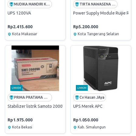
MUDIKA MANDIRI KARYA
TIRTA NAWASENA TEKNOLOGI
UPS 1200VA
Power Supply Module Ruijie RG-
Rp2.415.600
Rp5.200.000
Kota Makassar
Kota Tangerang Selatan
UMKM
UMKM
PRIMA PRATAMA MANDIRI
Cv Hasan JAya
Stabilizer listrik Samoto 2000VA
UPS Merek APC
Rp1.975.000
Rp1.050.000
Kota Bekasi
Kab. Simalungun