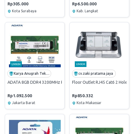
Rp305.000
Rp6.500.000
Kota Surabaya
Kab. Langkat
UMKM
UMKM
Karya Anugrah Teknologi
cv.zaki pratama jaya
ADATA 8GB DDR4 3200MHz PC4-25600 SO-DIMM
Floor Outlet RJ45 Cat6 2 Hole
Rp1.092.500
Rp850.332
Jakarta Barat
Kota Makassar