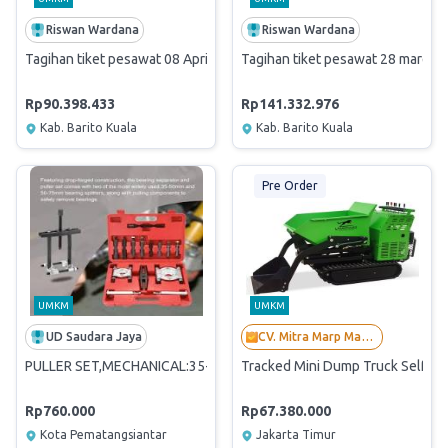
Riswan Wardana
Riswan Wardana
Tagihan tiket pesawat 08 April - 6 Juni 2026 BL
Tagihan tiket pesawat 28 maret -
Rp90.398.433
Rp141.332.976
Kab. Barito Kuala
Kab. Barito Kuala
Pre Order
UMKM
UMKM
UD Saudara Jaya
CV. Mitra Marp Mandiri
PULLER SET,MECHANICAL:35-75MM:14EA
Tracked Mini Dump Truck Self Lo
Rp760.000
Rp67.380.000
Kota Pematangsiantar
Jakarta Timur