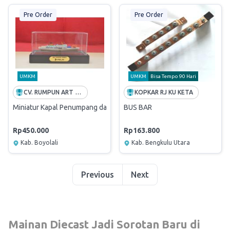
Pre Order
Pre Order
UMKM
UMKM
Bisa Tempo 90 Hari
CV. RUMPUN ART WORK
KOPKAR RJ KU KETA
Miniatur Kapal Penumpang dan Tol Laut PT Pelni P. 15 cm
BUS BAR
Rp450.000
Rp163.800
Kab. Boyolali
Kab. Bengkulu Utara
Previous
Next
Mainan Diecast Jadi Sorotan Baru di