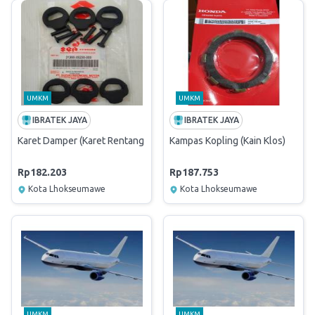
UMKM
UMKM
IBRATEK JAYA
IBRATEK JAYA
Karet Damper (Karet Rentang Klos)
Kampas Kopling (Kain Klos)
Rp182.203
Rp187.753
Kota Lhokseumawe
Kota Lhokseumawe
UMKM
UMKM