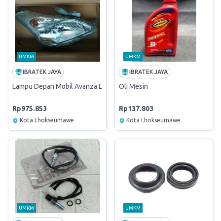
UMKM
UMKM
IBRATEK JAYA
IBRATEK JAYA
Lampu Depan Mobil Avanza LH/RH
Oli Mesin
Rp975.853
Rp137.803
Kota Lhokseumawe
Kota Lhokseumawe
UMKM
UMKM