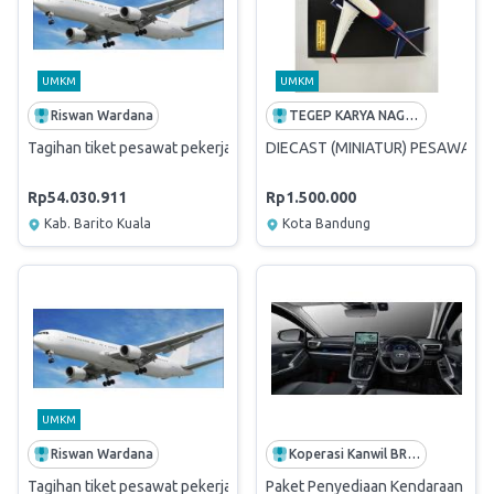
UMKM
UMKM
Riswan Wardana
TEGEP KARYA NAGARA
Tagihan tiket pesawat pekerja BL oktober 2025
DIECAST (MINIATUR) PESAWAT
Rp54.030.911
Rp1.500.000
Kab. Barito Kuala
Kota Bandung
UMKM
Riswan Wardana
Koperasi Kanwil BRI Padang
Tagihan tiket pesawat pekerja BL periode Agustus 2025
Paket Penyediaan Kendaraan Din