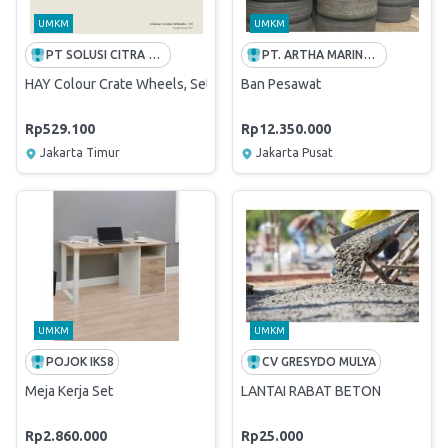
UMKM
UMKM
PT SOLUSI CITRA OPPORTUNITY -FREE ONGKIR INDONESIA
PT. ARTHA MARINA INDONESIA
HAY Colour Crate Wheels, Set of 4 - Large
Ban Pesawat
Rp529.100
Rp12.350.000
Jakarta Timur
Jakarta Pusat
UMKM
UMKM
POJOK IKS8
CV GRESYDO MULYA
Meja Kerja Set
LANTAI RABAT BETON
Rp2.860.000
Rp25.000