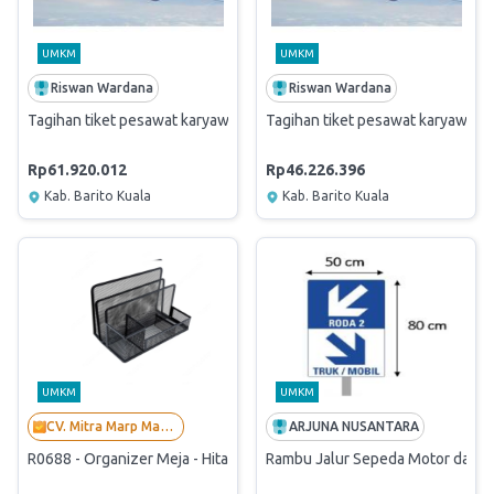
UMKM
UMKM
Riswan Wardana
Riswan Wardana
Tagihan tiket pesawat karyawan periode november 2025
Tagihan tiket pesawat karyawan 
Rp61.920.012
Rp46.226.396
Kab. Barito Kuala
Kab. Barito Kuala
UMKM
UMKM
CV. Mitra Marp Mandiri
ARJUNA NUSANTARA
R0688 - Organizer Meja - Hitam
Rambu Jalur Sepeda Motor dan T