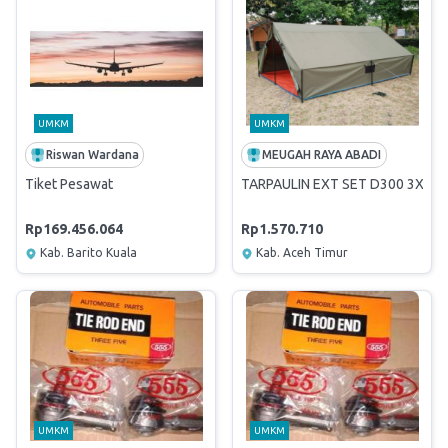
UMKM
UMKM
Riswan Wardana
MEUGAH RAYA ABADI
Tiket Pesawat
TARPAULIN EXT SET D300 3X4
Rp169.456.064
Rp1.570.710
Kab. Barito Kuala
Kab. Aceh Timur
UMKM
UMKM