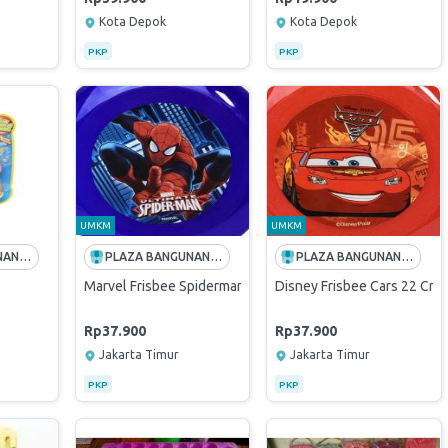
Kota Depok
Kota Depok
PKP
PKP
UMKM
UMKM
PLAZA BANGUNAN (PT ANDALAN HIJAU SEMESTA)
PLAZA BANGUNAN (PT ANDALAN HIJAU SEMESTA)
PLAZA BANGUNAN (PT ANDALAN HIJAU SEMESTA)
Marvel Frisbee Spiderman 22 Cm
Disney Frisbee Cars 22 Cm
Rp37.900
Rp37.900
Jakarta Timur
Jakarta Timur
PKP
PKP