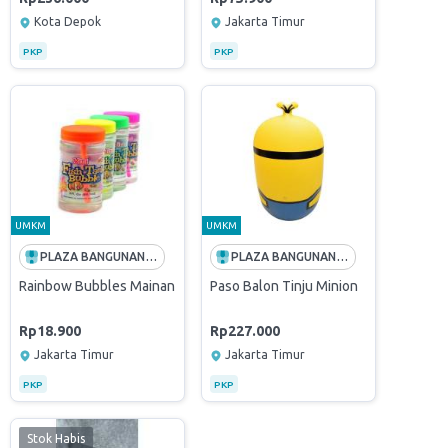
Kota Depok
Jakarta Timur
PKP
PKP
UMKM
UMKM
PLAZA BANGUNAN (PT ANDALAN HIJAU SEMESTA)
PLAZA BANGUNAN (PT ANDALAN HIJAU SEMESTA)
Rainbow Bubbles Mainan Gelembung Fish Tank 88.7 Ml
Paso Balon Tinju Minion
Rp18.900
Rp227.000
Jakarta Timur
Jakarta Timur
PKP
PKP
Stok Habis