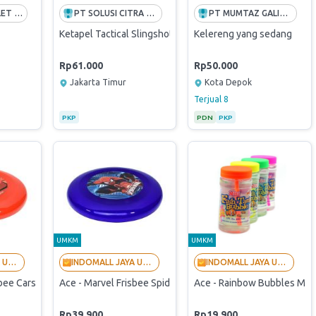
BOOLET BOOLET INDONESIA
PT SOLUSI CITRA OPPORTUNITY -FREE ONGKIR INDONESIA
PT MUMTAZ GALIH ( Kantor Cabang Jakarta )
Ketapel Tactical Slingshot with Lasser Sight Ketapel Big P
Kelereng yang sedang
Rp61.000
Rp50.000
Jakarta Timur
Kota Depok
Terjual
8
PKP
PDN
PKP
UMKM
UMKM
INDOMALL JAYA UTAMA - LANGGANAN BUMN
INDOMALL JAYA UTAMA - LANGGANAN BUMN
INDOMALL JAYA UTAMA - LANGGANAN BUMN
sbee Cars 22 Cm (Originally Verified Store By PaDi UMKM)
Ace - Marvel Frisbee Spiderman 22 Cm (Originally Verifie
Ace - Rainbow Bubbles Main
Rp39.900
Rp19.900