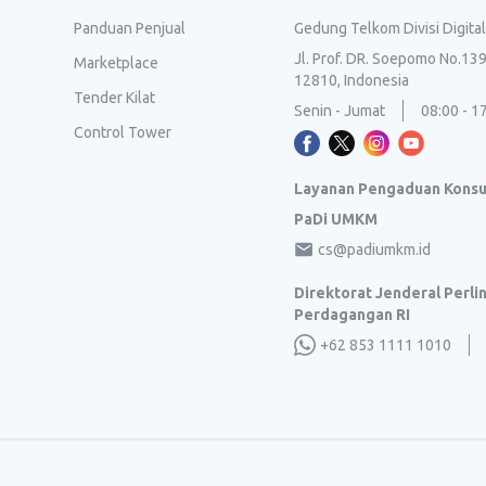
Panduan Penjual
Gedung Telkom Divisi Digita
Jl. Prof. DR. Soepomo No.139
Marketplace
12810, Indonesia
Tender Kilat
Senin - Jumat
08:00 - 1
Control Tower
Layanan Pengaduan Kons
PaDi UMKM
cs@padiumkm.id
Direktorat Jenderal Perl
Perdagangan RI
+62 853 1111 1010