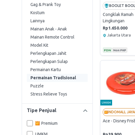
Gag & Prank Toy
Kostum
Congklak Ramah
Lainnya
Lingkungan
Rp1.650.000
Mainan Anak - Anak
Jakarta Utara
Mainan Remote Control
Model Kit
PDN
Non PKP
Perlengkapan Jahit
Perlengkapan Sulap
Permainan Kartu
Permainan Tradisional
Puzzle
Stress Relieve Toys
UMKM
Tipe Penjual
Ace - Disney Fri
Premium
UMKM
Rp39.900