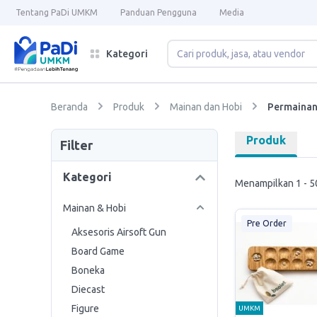
Tentang PaDi UMKM
Panduan Pengguna
Media
Kategori
Beranda
Produk
Mainan dan Hobi
Permainan
Produk
Filter
Kategori
Menampilkan 1 - 50
Mainan & Hobi
Pre Order
Aksesoris Airsoft Gun
Board Game
Boneka
Diecast
Figure
UMKM