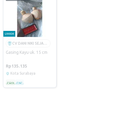
UMKM
CV DANI NIKI SEJAHTERA INDONESIA
warna
Gasing Kayu uk. 15 cm
Rp135.135
Kota Surabaya
PDN
PKP