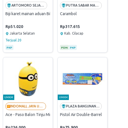
ARTOMORO SEJAHTERA DUTIMA
PUTRA SABAR MANDIRI
ower
Biji karet mainan aduan Bibit super harga PER KILO (1 kg)
Carambol
Rp51.020
Rp317.615
Jakarta Selatan
Kab. Cilacap
Terjual
20
PKP
PDN
PKP
UMKM
UMKM
INDOMALL JAYA UTAMA - LANGGANAN BUMN
PLAZA BANGUNAN (PT ANDALAN HIJAU SEMESTA)
d Store By PaDi UMKM)
an Gelembung Fish Tank 88.7 Ml (Originally Verified Store By PaDi UMK
Ace - Paso Balon Tinju Minion (Originally Verified Store By PaDi UMK
Pistol Air Double-Barrel
Rp236.000
Rp75.900