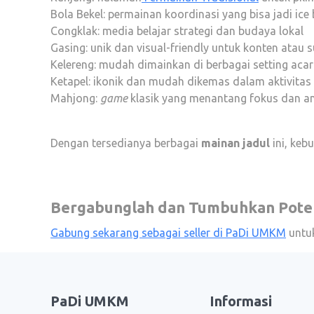
Bola Bekel
: permainan koordinasi yang bisa jadi ice 
Congklak
: media belajar strategi dan budaya lokal
Gasing
: unik dan visual-friendly untuk konten atau s
Kelereng
: mudah dimainkan di berbagai setting aca
Ketapel
: ikonik dan mudah dikemas dalam aktivita
Mahjong
:
game
klasik yang menantang fokus dan an
Dengan tersedianya berbagai
mainan jadul
ini, keb
Bergabunglah dan Tumbuhkan Poten
Gabung sekarang sebagai seller di PaDi UMKM
untuk
PaDi UMKM
Informasi