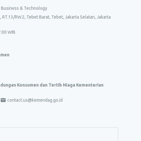
l Business & Technology
, RT.13/RW.2, Tebet Barat, Tebet, Jakarta Selatan, Jakarta
7:00 WIB
umen
indungan Konsumen dan Tertib Niaga Kementerian
contact.us@kemendag.go.id