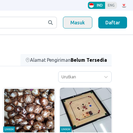
IND
ENG
Masuk
Daftar
Alamat Pengiriman
Belum Tersedia
Urutkan
UMKM
UMKM