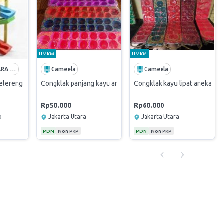
UMKM
UMKM
DAYA NUSANTARA ADYATAAMA
Cameela
Cameela
elereng
Congklak panjang kayu aneka warna
Congklak kayu lipat aneka 
Rp50.000
Rp60.000
o
Jakarta Utara
Jakarta Utara
PDN
Non PKP
PDN
Non PKP