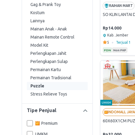
Gag & Prank Toy
RAIHAN MART
Kostum
SO KLIN LANTAI
Lainnya
Rp14.000
Mainan Anak - Anak
Kab. Jember
Mainan Remote Control
•
5
Terjual
1
Model Kit
PDN
Non PKP
Perlengkapan Jahit
Perlengkapan Sulap
Permainan Kartu
Permainan Tradisional
Puzzle
Stress Relieve Toys
UMKM
Tipe Penjual
60X60X1CM PUZ
Premium
UMKM
Rp32.000