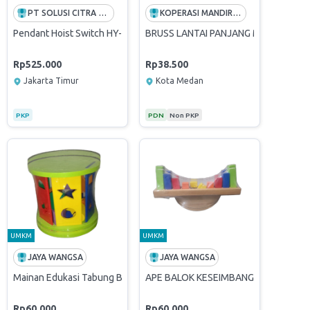
PT SOLUSI CITRA OPPORTUNITY -FREE ONGKIR INDONESIA
KOPERASI MANDIRI BALAI KOTA MEDAN
Pendant Hoist Switch HY-1026SDDD HY1026SDDD Hanyoung Nux
BRUSS LANTAI PANJANG MERK NAGA
Rp525.000
Rp38.500
Jakarta Timur
Kota Medan
PKP
PDN
Non PKP
UMKM
UMKM
JAYA WANGSA
JAYA WANGSA
S01
lantai
Mainan Edukasi Tabung Bentuk dan Warna
APE BALOK KESEIMBANGAN KAYU
Rp60.000
Rp60.000