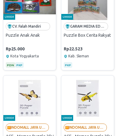
UMKM
UMKM
CV. Falah Mandiri
GARAM MEDIA EDUKASI
 90 x 90 tebal 1cm isi 1pcs
Puzzle Anak Anak
Puzzle Box Cerita Rakyat
Rp25.000
Rp22.523
Kota Yogyakarta
Kab. Sleman
PDN
PKP
PKP
UMKM
UMKM
INDOMALL JAYA UTAMA - LANGGANAN BUMN
INDOMALL JAYA UTAMA - LANGGANAN BUMN