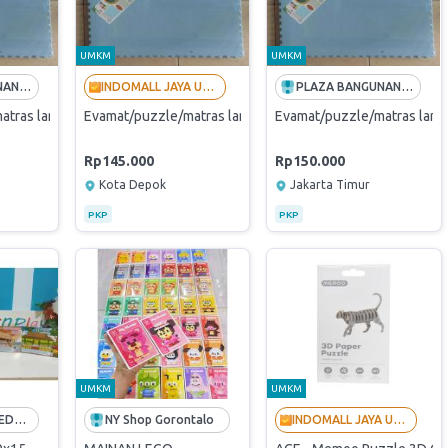
UMKM
UMKM
PLAZA BANGUNAN (PT ANDALAN HIJAU SEMESTA)
INDOMALL JAYA UTAMA - LANGGANAN BUMN
PLAZA BANGUNAN (PT ANDALAN HIJAU SEMESTA)
ras lantai 90 x 90 tebal 1cm isi 1pcs
Evamat/puzzle/matras lantai 90 x 90 tebal 1cm isi 1pcs
Evamat/puzzle/matras lantai
Rp145.000
Rp150.000
Kota Depok
Jakarta Timur
PKP
PKP
UMKM
UMKM
GARAM MEDIA EDUKASI
NY Shop Gorontalo
INDOMALL JAYA UTAMA - LANGGANAN BUMN