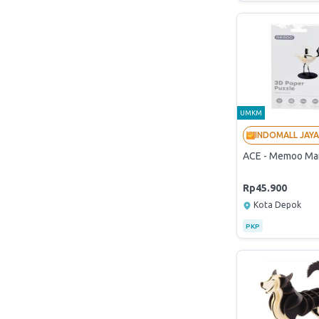
UMKM
ACE - Memoo Main
Rp45.900
Kota Depok
PKP