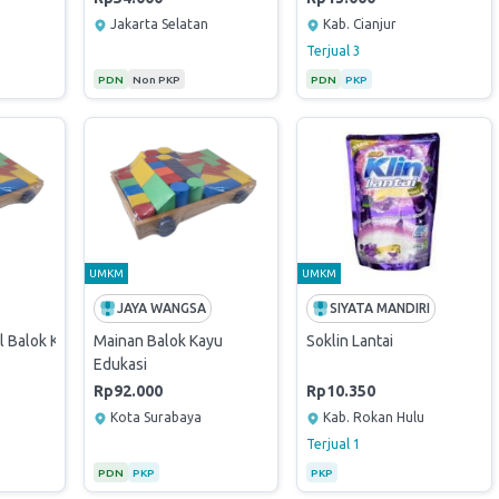
Jakarta Selatan
Kab. Cianjur
Terjual
3
PDN
Non PKP
PDN
PKP
UMKM
UMKM
JAYA WANGSA
SIYATA MANDIRI
l Balok Kayu
Mainan Balok Kayu
Soklin Lantai
Edukasi
Rp92.000
Rp10.350
Kota Surabaya
Kab. Rokan Hulu
Terjual
1
PDN
PKP
PKP