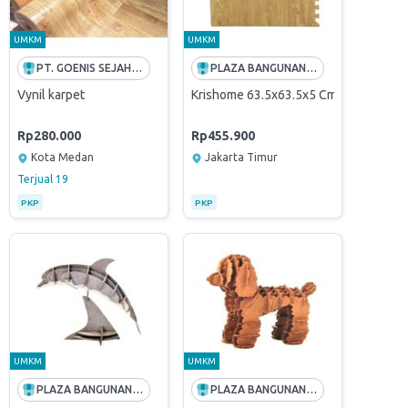
UMKM
UMKM
PT. GOENIS SEJAHTERA MANDIRI
PLAZA BANGUNAN (PT ANDALAN HIJAU SEMESTA)
Fighter (Originally Verified Store)
 100CM TEBAL 2CM WARNA BIRU DAN ORANGE
Vynil karpet
Krishome 63.5x63.5x5 Cm 4 Pcs Karpe
Rp280.000
Rp455.900
Kota Medan
Jakarta Timur
Terjual
19
PKP
PKP
UMKM
UMKM
PLAZA BANGUNAN (PT ANDALAN HIJAU SEMESTA)
PLAZA BANGUNAN (PT ANDALAN HIJAU SEMESTA)