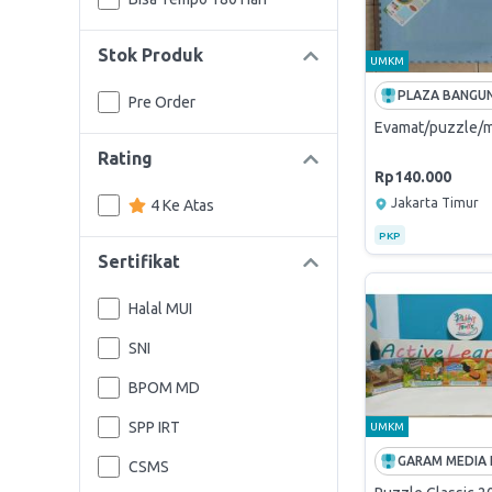
Stok Produk
UMKM
Pre Order
Evamat/puzzle/mat
Rating
Rp140.000
Jakarta Timur
4 Ke Atas
PKP
Sertifikat
Halal MUI
SNI
BPOM MD
SPP IRT
UMKM
CSMS