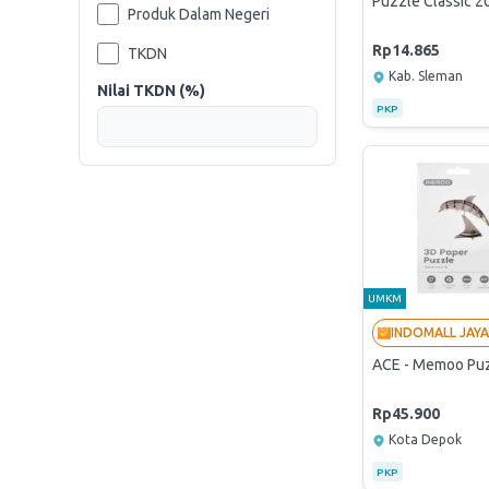
Puzzle Classic 2
Produk Dalam Negeri
Rp14.865
TKDN
Kab. Sleman
Nilai TKDN (%)
PKP
UMKM
ACE - Memoo Puzz
Rp45.900
Kota Depok
PKP