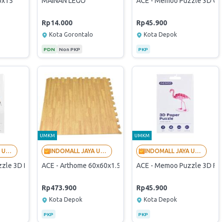
0x15
MAINAN LEGO
ACE - Memoo Puzzle 3D Cat 
Rp14.000
Rp45.900
Kota Gorontalo
Kota Depok
PDN
Non PKP
PKP
UMKM
UMKM
INDOMALL JAYA UTAMA - LANGGANAN BUMN
INDOMALL JAYA UTAMA - LANGGANAN BUMN
INDOMALL JAYA UTAMA - LANGGANAN BUMN
le 3D Dolphins (Originally Verified Store By PaDi UMKM)
ACE - Arthome 60x60x1.5 Cm Set 4 Pcs Karpet Puzzle Eva Fo
ACE - Memoo Puzzle 3D Flam
Rp473.900
Rp45.900
Kota Depok
Kota Depok
PKP
PKP