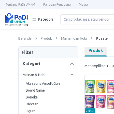
Tentang PaDi UMKM
Panduan Pengguna
Media
Kategori
Beranda
Produk
Mainan dan Hobi
Puzzle
Produk
Filter
Kategori
Menampilkan 1 - 50
Mainan & Hobi
Aksesoris Airsoft Gun
Board Game
Boneka
Diecast
Figure
UMKM