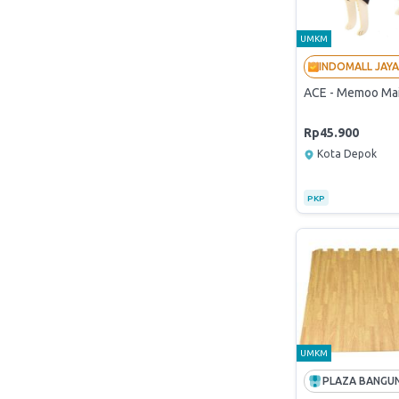
UMKM
ACE - Memoo Main
Rp45.900
Kota Depok
PKP
UMKM