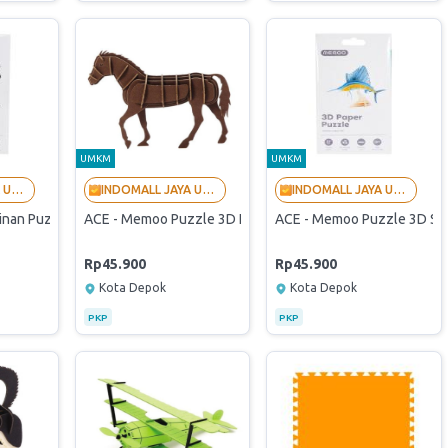
UMKM
UMKM
INDOMALL JAYA UTAMA - LANGGANAN BUMN
INDOMALL JAYA UTAMA - LANGGANAN BUMN
INDOMALL JAYA UTAMA - LANGGANAN BUMN
an Puzzle 3D Alat Derek (Originally Verified Store By PaDi UMKM)
ACE - Memoo Puzzle 3D Horse (Originally Verified Store 
ACE - Memoo Puzzle 3D Sail
Rp45.900
Rp45.900
Kota Depok
Kota Depok
PKP
PKP