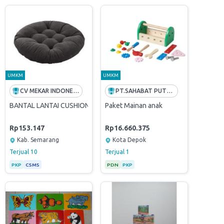
UMKM
UMKM
CV MEKAR INDONESIA
PT.SAHABAT PUTRI KIRANA
 (Pencak Silat Karate Kempo Taekwondo)
BANTAL LANTAI CUSHION FLOOR
Paket Mainan anak
Rp153.147
Rp16.660.375
Kab. Semarang
Kota Depok
Terjual
10
Terjual
1
PKP
CSMS
PDN
PKP