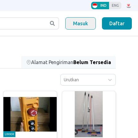
IND
ENG
Masuk
Daftar
Alamat Pengiriman
Belum Tersedia
Urutkan
UMKM