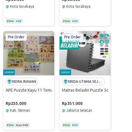
Kota Surabaya
Kota Surabaya
PDN
PKP
PDN
PKP
Pre Order
Pre Order
UMKM
UMKM
INDRA IRAWAN
KRIDA UTAMA SEJAHTERA
APE Puzzle Kayu 11 Tema PAUD Alat Peraga Edukasi Anak TK
Matras Beladiri Puzzle 5cm (Pencak S
Rp255.000
Rp351.000
Kab. Sleman
Jakarta Selatan
PDN
Non PKP
PDN
PKP