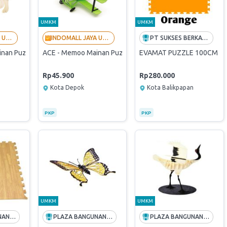
UMKM
UMKM
INDOMALL JAYA UTAMA - LANGGANAN BUMN
INDOMALL JAYA UTAMA - LANGGANAN BUMN
PT SUKSES BERKAT BERSAMA
an Puzzle 3D Anjing Husky (Originally Verified Store By PaDi UMKM)
ACE - Memoo Mainan Puzzle 3D Pesawat German Fokker Dr.I 
EVAMAT PUZZLE 100CM X
Rp45.900
Rp280.000
Kota Depok
Kota Balikpapan
PKP
PKP
UMKM
UMKM
PLAZA BANGUNAN (PT ANDALAN HIJAU SEMESTA)
PLAZA BANGUNAN (PT ANDALAN HIJAU SEMESTA)
PLAZA BANGUNAN (PT ANDALAN HIJAU SEMESTA)