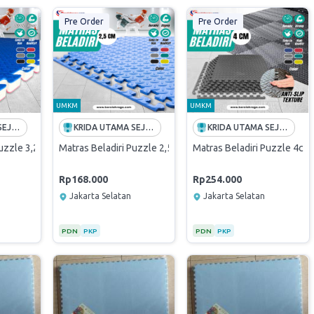
Pre Order
Pre Order
UMKM
UMKM
KRIDA UTAMA SEJAHTERA
KRIDA UTAMA SEJAHTERA
KRIDA UTAMA SEJAHTERA
uzzle 3,2 cm 2 sisi (karate,silat,taekwondo)
Matras Beladiri Puzzle 2,5 cm (karate,silat,taekwondo)
Matras Beladiri Puzzle 4cm
Rp168.000
Rp254.000
Jakarta Selatan
Jakarta Selatan
PDN
PKP
PDN
PKP