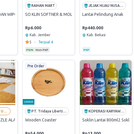
RAIHAN MART
JEJAK HIJAU NUSANTARA
 DAN WIPOL HARUM DAN BERSIH
SO KLIN SOFTNER & MOLTO SEKALI BILAS
Lantai Pelindung Anak
Rp6.000
Rp440.000
Kab. Jember
Kab. Bekasi
•
5
Terjual
4
PDN
Non PKP
PKP
Pre Order
UMKM
INDOMALL JAYA UTAMA - LANGGANAN BUMN
PT. Tridaya Liberti Jaya
KOPERASI KARYAWAN PERKEBUNAN AGRABINTA
ZLE ALAS LANTAI EVA MAT WOOD KARPET MATRAS EVAMAT KAYU - Q
Wooden Coaster
Soklin Lantai 800ml2 Soklin 
Rp54.000
Rp13.000