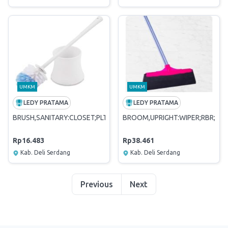
UMKM
UMKM
LEDY PRATAMA
LEDY PRATAMA
BRUSH,SANITARY:CLOSET;PLTC
BROOM,UPRIGHT:WIPER;RBR;LO
Rp16.483
Rp38.461
Kab. Deli Serdang
Kab. Deli Serdang
Previous
Next