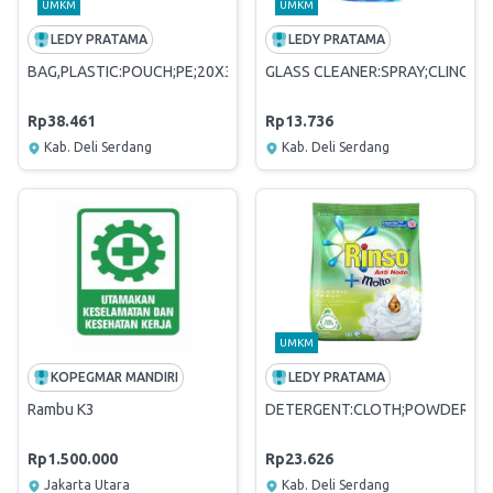
UMKM
UMKM
LEDY PRATAMA
LEDY PRATAMA
BAG,PLASTIC:POUCH;PE;20X35CM;2KG;1KG/PK
GLASS CLEANER:SPRAY;CLING;4
Rp38.461
Rp13.736
Kab. Deli Serdang
Kab. Deli Serdang
UMKM
KOPEGMAR MANDIRI
LEDY PRATAMA
Rambu K3
DETERGENT:CLOTH;POWDER;90
Rp1.500.000
Rp23.626
Jakarta Utara
Kab. Deli Serdang