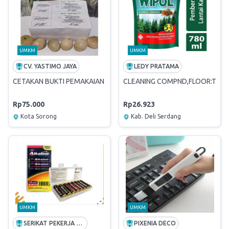
UMKM
UMKM
CV. YASTIMO JAYA
LEDY PRATAMA
CETAKAN BUKTI PEMAKAIAN AIR
CLEANING COMPND,FLOOR:TOILE
Rp75.000
Rp26.923
Kota Sorong
Kab. Deli Serdang
UMKM
UMKM
SERIKAT PEKERJA LISTRIK SULUTTENGGO
PIXENIA DECO