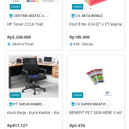
UMKM
UMKM
CENTRIN AFATEC SOLUSI
CV. ARTA RENEO
HP Toner 222A 1Set
Post It No. 654 (3" x 3") Warna
Rp5.200.000
Rp185.000
Jakarta Pusat
Kab. Cilacap
UMKM
UMKM
PT SHEVA KHARISMA PUTRA - SKP
CV SUPER KREATIF ABADI
Kursi Kerja - Kursi Kantor - Kursi Putar
BENEFIT PET SIGN HERE 5 WARNA
Rp817.127
Rp5.676