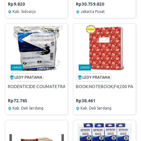
Rp9.820
Rp30.759.820
Kab. Sidoarjo
Jakarta Pusat
UMKM
UMKM
LEDY PRATAMA
LEDY PRATAMA
RODENTICIDE:COUMATETRALYL 0,0375%;WB
BOOK:NOTEBOOK;F4;200 PAGE;
Rp72.765
Rp38.461
Kab. Deli Serdang
Kab. Deli Serdang