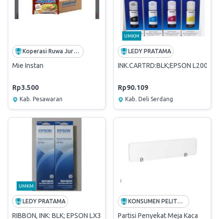
UMKM
Koperasi Ruwa Jurai KU Way Lima
LEDY PRATAMA
Mie Instan
INK.CARTRD:BLK;EPSON L200/56
Rp3.500
Rp90.109
Kab. Pesawaran
Kab. Deli Serdang
UMKM
LEDY PRATAMA
KONSUMEN PELITA SEJAHTERA
RIBBON, INK: BLK; EPSON LX310 (ORI)
Partisi Penyekat Meja Kaca