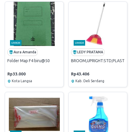
UMKM
UMKM
Aura Amanda
LEDY PRATAMA
Folder Map F4 biru@50
BROOM,UPRIGHT:STD;PLASTIK;P
Rp33.000
Rp43.406
Kota Langsa
Kab. Deli Serdang