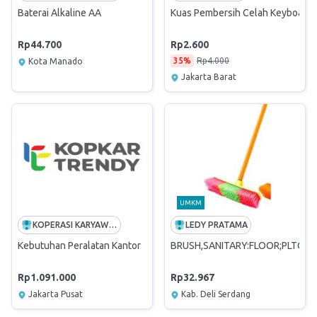
Baterai Alkaline AA
Kuas Pembersih Celah Keyboard 
Rp44.700
Rp2.600
35%
Rp4.000
Kota Manado
Jakarta Barat
UMKM
KOPERASI KARYAWAN PT TELEKOMUNIKASI INDONESIA
LEDY PRATAMA
Kebutuhan Peralatan Kantor
BRUSH,SANITARY:FLOOR;PLTC;L
Rp1.091.000
Rp32.967
Jakarta Pusat
Kab. Deli Serdang