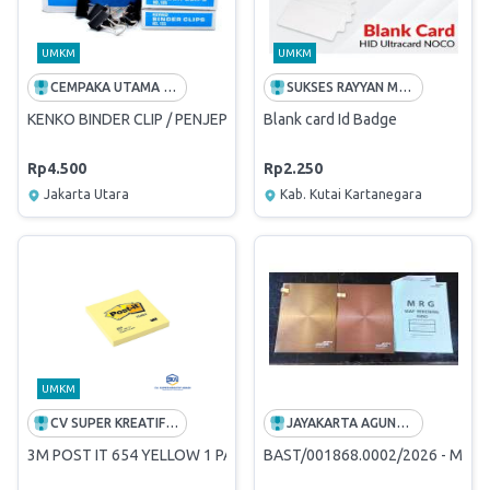
UMKM
UMKM
CEMPAKA UTAMA BERSAMA
SUKSES RAYYAN MANDIRI
KENKO BINDER CLIP / PENJEPIT KERTAS / KLIP BINDER No.105 HARG
Blank card Id Badge
Rp4.500
Rp2.250
Jakarta Utara
Kab. Kutai Kartanegara
UMKM
CV SUPER KREATIF ABADI
JAYAKARTA AGUNG OFFSET
3M POST IT 654 YELLOW 1 PAD
BAST/001868.0002/2026 - Map Gir