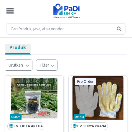
Produk
Urutkan
Filter
Pre Order
UMKM
UMKM
CV. CIPTA ARTHA
CV. SURYA PRANA