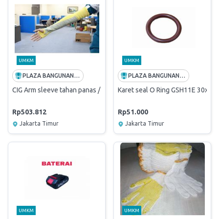
UMKM
UMKM
PLAZA BANGUNAN (PT ANDALAN HIJAU SEMESTA)
PLAZA BANGUNAN (PT ANDALAN HIJAU SEMESTA)
CIG Arm sleeve tahan panas / manset
Karet seal O Ring GSH11E 30x5
Rp503.812
Rp51.000
Jakarta Timur
Jakarta Timur
UMKM
UMKM