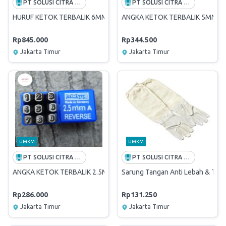
PT SOLUSI CITRA OPPORTUNITY -FREE ONGKIR INDONESIA
PT SOLUSI CITRA OPPORTUNITY -FREE ONGKIR INDONESIA
HURUF KETOK TERBALIK 6MM (A-Z) REVERSE LETTER STAMP PUN
ANGKA KETOK TERBALIK 5MM (
Rp845.000
Rp344.500
Jakarta Timur
Jakarta Timur
UMKM
UMKM
PT SOLUSI CITRA OPPORTUNITY -FREE ONGKIR INDONESIA
PT SOLUSI CITRA OPPORTUNITY -FREE ONGKIR INDONESIA
ANGKA KETOK TERBALIK 2.5MM (0-9) REVERSE STAMP PUNCH 2,
Sarung Tangan Anti Lebah & Tawo
Rp286.000
Rp131.250
Jakarta Timur
Jakarta Timur