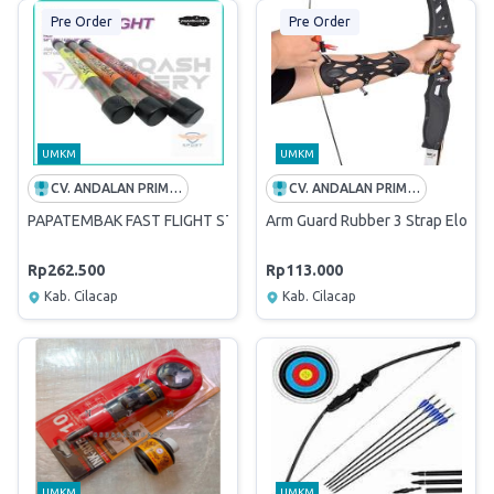
Pre Order
Pre Order
UMKM
UMKM
CV. ANDALAN PRIMA BHAKTI
CV. ANDALAN PRIMA BHAKTI
PAPATEMBAK FAST FLIGHT STRING String Busur Berkualitas
Arm Guard Rubber 3 Strap Elong 
Rp262.500
Rp113.000
Kab. Cilacap
Kab. Cilacap
UMKM
UMKM