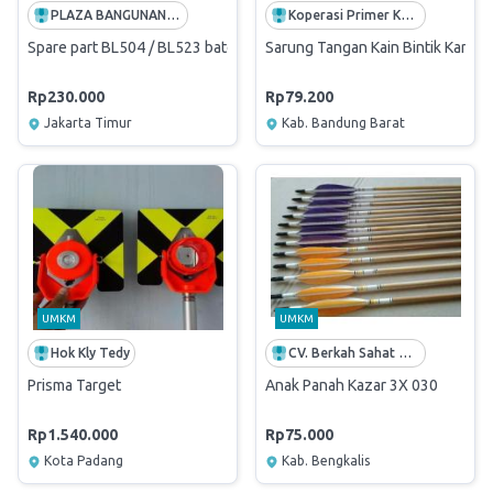
PLAZA BANGUNAN (PT ANDALAN HIJAU SEMESTA)
Koperasi Primer Karyawan Perkebunan Montaya PTPN VIII Montaya
Spare part BL504 / BL523 baterai
Sarung Tangan Kain Bintik Karet d
Rp230.000
Rp79.200
Jakarta Timur
Kab. Bandung Barat
UMKM
UMKM
Hok Kly Tedy
CV. Berkah Sahat Anugrah
Prisma Target
Anak Panah Kazar 3X 030
Rp1.540.000
Rp75.000
Kota Padang
Kab. Bengkalis