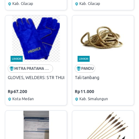
Kab. Cilacap
Kab. Cilacap
UMKM
UMKM
MITRA PRATAMA MANDIRI
PANDU
GLOVES, WELDERS: STR THUMB;14IN; COW SPLIT
Tali tambang
Rp67.200
Rp11.000
Kota Medan
Kab. Simalungun