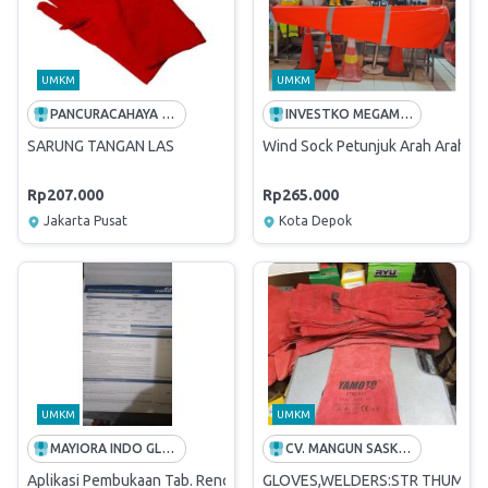
UMKM
UMKM
PANCURACAHAYA WAHYU
INVESTKO MEGAMART | SUPPLIER TERBAIK PADI UMKM
SARUNG TANGAN LAS
Wind Sock Petunjuk Arah Arah An
Rp207.000
Rp265.000
Jakarta Pusat
Kota Depok
UMKM
UMKM
MAYIORA INDO GLOBAL
CV. MANGUN SASKORO JAYA
Aplikasi Pembukaan Tab. Rencana Mandiri (FFO 071)
GLOVES,WELDERS:STR THUMB;11