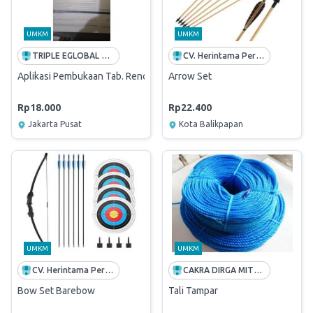
UMKM
UMKM
TRIPLE EGLOBAL TRANSFORMASI
CV. Herintama Persada
Aplikasi Pembukaan Tab. Rencana Mandiri (FFO 071)
Arrow Set
Rp18.000
Rp22.400
Jakarta Pusat
Kota Balikpapan
UMKM
UMKM
CV. Herintama Persada
CAKRA DIRGA MITRA ABADI
Bow Set Barebow
Tali Tampar