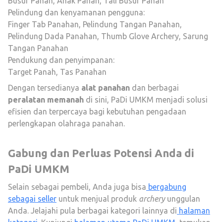
Busur Panah
,
Anak Panah
,
Tali Busur Panah
Pelindung dan kenyamanan pengguna:
Finger Tab Panahan
,
Pelindung Tangan Panahan
,
Pelindung Dada Panahan
,
Thumb Glove Archery
,
Sarung
Tangan Panahan
Pendukung dan penyimpanan:
Target Panah
,
Tas Panahan
Dengan tersedianya
alat panahan
dan berbagai
peralatan memanah
di sini, PaDi UMKM menjadi solusi
efisien dan terpercaya bagi kebutuhan pengadaan
perlengkapan olahraga panahan.
Gabung dan Perluas Potensi Anda di
PaDi UMKM
Selain sebagai pembeli, Anda juga bisa
bergabung
sebagai seller
untuk menjual produk
archery
unggulan
Anda. Jelajahi pula berbagai kategori lainnya di
halaman