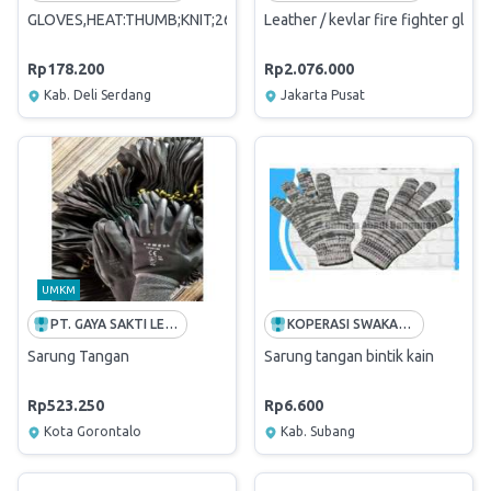
GLOVES,HEAT:THUMB;KNIT;26,8IN;POLYESTER
Leather / kevlar fire fighter glov
Rp178.200
Rp2.076.000
Kab. Deli Serdang
Jakarta Pusat
UMKM
PT. GAYA SAKTI LESTARI
KOPERASI SWAKARYA PERKEBUNAN JALUPANG
Sarung Tangan
Sarung tangan bintik kain
Rp523.250
Rp6.600
Kota Gorontalo
Kab. Subang