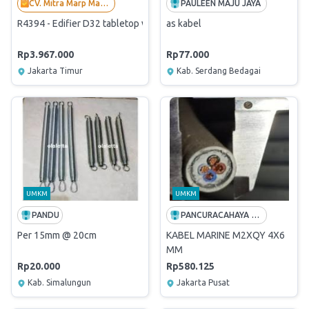
CV. Mitra Marp Mandiri
PAULEEN MAJU JAYA
R4394 - Edifier D32 tabletop wireless speaker 60w
as kabel
Rp3.967.000
Rp77.000
Jakarta Timur
Kab. Serdang Bedagai
UMKM
UMKM
PANDU
PANCURACAHAYA WAHYU
Per 15mm @ 20cm
KABEL MARINE M2XQY 4X6
MM
Rp20.000
Rp580.125
Kab. Simalungun
Jakarta Pusat