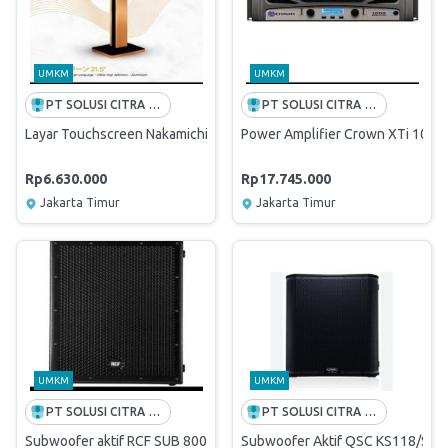
UMKM
UMKM
PT SOLUSI CITRA OPPORTUNITY -FREE ONGKIR INDONESIA
PT SOLUSI CITRA OPPORTUNITY -FREE ONGKIR INDONESIA
Layar Touchscreen Nakamichi ENVY/Layar nakamichi envy 21.5 inchi
Power Amplifier Crown XTi 1002/
Rp6.630.000
Rp17.745.000
Jakarta Timur
Jakarta Timur
UMKM
UMKM
PT SOLUSI CITRA OPPORTUNITY -FREE ONGKIR INDONESIA
PT SOLUSI CITRA OPPORTUNITY -FREE ONGKIR INDONESIA
Subwoofer aktif RCF SUB 8004 AS/Subwoofer rcf sub 8004as 18 inchi
Subwoofer Aktif QSC KS118/Subwo