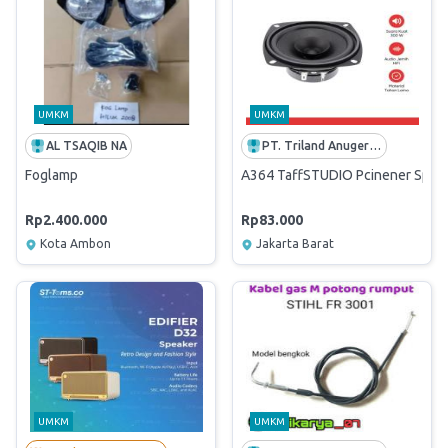
UMKM
UMKM
AL TSAQIB NA
PT. Triland Anugerah Mandiri
Foglamp
A364 TaffSTUDIO Pcinener Speak
Rp2.400.000
Rp83.000
Kota Ambon
Jakarta Barat
UMKM
UMKM