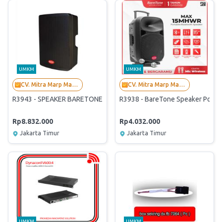
UMKM
UMKM
CV. Mitra Marp Mandiri
CV. Mitra Marp Mandiri
R3943 - SPEAKER BARETONE MAX15RC
R3938 - BareTone Speaker Port
Rp8.832.000
Rp4.032.000
Jakarta Timur
Jakarta Timur
UMKM
UMKM