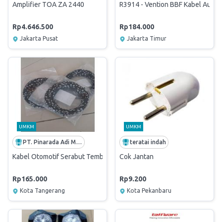
Amplifier TOA ZA 2440
R3914 - Vention BBF Kabel Aux Au
Rp4.646.500
Rp184.000
Jakarta Pusat
Jakarta Timur
UMKM
UMKM
PT. Pinarada Adi Mandiri
teratai indah
Kabel Otomotif Serabut Tembaga (kabel Bintik AVSS 1,5mmx20mtr)
Cok Jantan
Rp165.000
Rp9.200
Kota Tangerang
Kota Pekanbaru