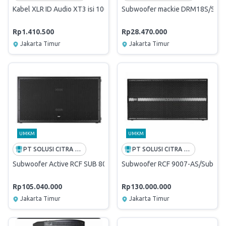
Kabel XLR ID Audio XT3 isi 100 meter/kabel MIC id xt3/ID AUDI0 XT 3
Subwoofer mackie DRM18S/Subwo
Rp1.410.500
Rp28.470.000
Jakarta Timur
Jakarta Timur
UMKM
UMKM
PT SOLUSI CITRA OPPORTUNITY -FREE ONGKIR INDONESIA
PT SOLUSI CITRA OPPORTUNITY -FREE ONGKIR INDONESIA
Subwoofer Active RCF SUB 8006 AS/Sub Rcf 8006 As/SUBWOOFER R
Subwoofer RCF 9007-AS/Sub RC
Rp105.040.000
Rp130.000.000
Jakarta Timur
Jakarta Timur