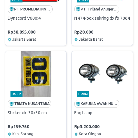
PT PROMEDIA INNOVATIVE SOLUTION
PT. Triland Anugerah Mandiri
Dynacord V600:4
I1474-box sekring dx fb 7064 ( Pe
Rp38.895.000
Rp28.000
Jakarta Barat
Jakarta Barat
UMKM
UMKM
TRIATA NUSANTARA
KARUNIA AWAN NUSANTARA
Sticker uk. 30x30 cm
Fog Lamp
Rp159.750
Rp3.200.000
Kab. Sorong
Kota Cilegon