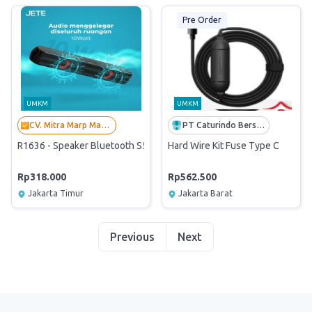
Pre Order
UMKM
UMKM
CV. Mitra Marp Mandiri
PT Caturindo Bersama Cemerlang
R1636 - Speaker Bluetooth S5 Stereo Wireless Super Bass Salon Ak
Hard Wire Kit Fuse Type C
Rp318.000
Rp562.500
Jakarta Timur
Jakarta Barat
Previous
Next