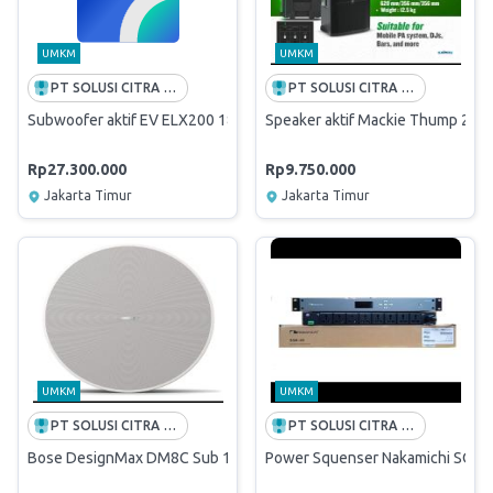
UMKM
UMKM
PT SOLUSI CITRA OPPORTUNITY -FREE ONGKIR INDONESIA
PT SOLUSI CITRA OPPORTUNITY -FREE ONGKIR INDONESIA
Subwoofer aktif EV ELX200 18sp/Subwoofer aktif electro voice elx
Speaker aktif Mackie Thump 212/
Rp27.300.000
Rp9.750.000
Jakarta Timur
Jakarta Timur
UMKM
UMKM
PT SOLUSI CITRA OPPORTUNITY -FREE ONGKIR INDONESIA
PT SOLUSI CITRA OPPORTUNITY -FREE ONGKIR INDONESIA
Bose DesignMax DM8C Sub 150W Ceilling subwoofer bose original
Power Squenser Nakamichi SQR20