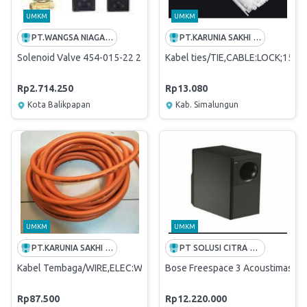
UMKM
UMKM
PT.WANGSA NIAGA SAKTI
PT.KARUNIA SAKHI MANDIRI
Solenoid Valve 454-015-22 24 Vdc 1/2" Sampit
Kabel ties/TIE,CABLE:LOCK;150
Rp2.714.250
Rp13.080
Kota Balikpapan
Kab. Simalungun
UMKM
UMKM
PT.KARUNIA SAKHI MANDIRI
PT SOLUSI CITRA OPPORTUNITY -FREE ONGKIR INDONESIA
Kabel Tembaga/WIRE,ELEC:WELD;35MM2;450/750V;CU/EPR
Bose Freespace 3 Acoustimass B
Rp87.500
Rp12.220.000