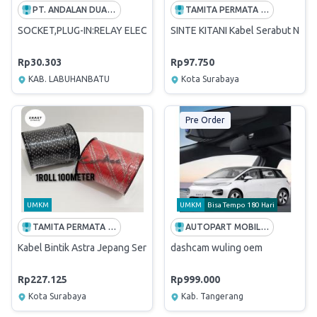
PT. ANDALAN DUA KARYA
TAMITA PERMATA SUKSES
SOCKET,PLUG-IN:RELAY ELECT;RECT;5PIN
SINTE KITANI Kabel Serabut NYA
Rp30.303
Rp97.750
KAB. LABUHANBATU
Kota Surabaya
Pre Order
UMKM
UMKM
Bisa Tempo 180 Hari
TAMITA PERMATA SUKSES
AUTOPART MOBILINDO
Kabel Bintik Astra Jepang Serabut Tembaga MX
dashcam wuling oem
Rp227.125
Rp999.000
Kota Surabaya
Kab. Tangerang