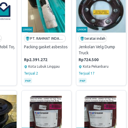
UMKM
UMKM
A
PT. RAHMAT INDAH JAYA
teratai indah
obil Toyota Innova
Packing gasket asbestos 0,8 mm
Jenkolan Velg Dump
Truck
Rp2.391.272
Rp724.500
Kota Lubuk Linggau
Kota Pekanbaru
Terjual
2
Terjual
17
PKP
PKP