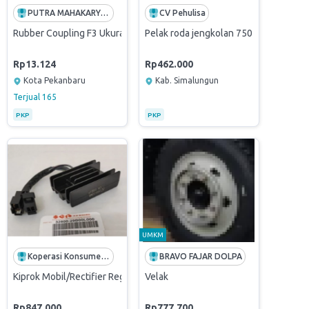
PUTRA MAHAKARYA ABADI
CV Pehulisa
Rubber Coupling F3 Ukuran 1/2 Inch
Pelak roda jengkolan 750 x 16 MITSUBH
Rp13.124
Rp462.000
Kota Pekanbaru
Kab. Simalungun
Terjual
165
PKP
PKP
UMKM
Koperasi Konsumen Sinergi Agrowisata Nusantara
BRAVO FAJAR DOLPA
Kiprok Mobil/Rectifier Regulator
Velak
Rp847.000
Rp777.700