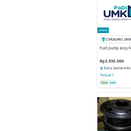
UMKM
CVKAUMU JAY
Fuel pump assy M
Rp3.935.000
Kota Samarinda
Terjual
1
PDN
PKP