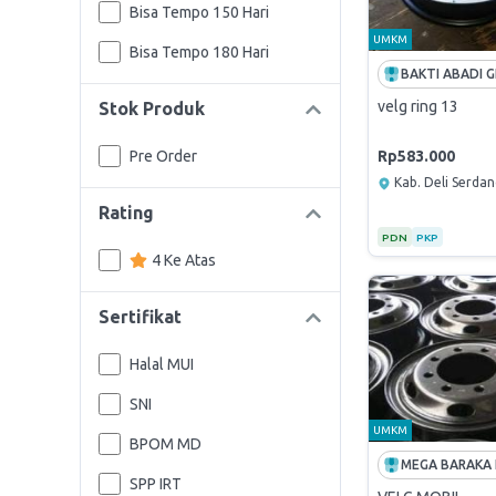
Bisa Tempo 150 Hari
UMKM
Bisa Tempo 180 Hari
velg ring 13
Stok Produk
Pre Order
Rp583.000
Kab. Deli Serda
Rating
PDN
PKP
4 Ke Atas
Sertifikat
Halal MUI
SNI
UMKM
BPOM MD
SPP IRT