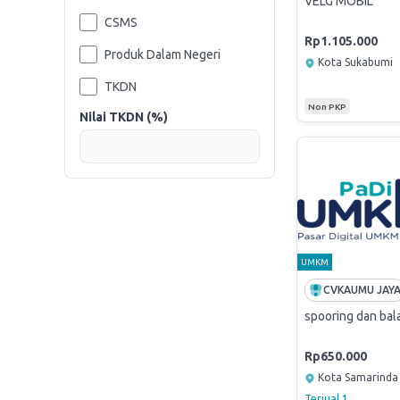
VELG MOBIL
CSMS
Rp1.105.000
Produk Dalam Negeri
Kota Sukabumi
TKDN
Non PKP
Nilai TKDN (%)
UMKM
CVKAUMU JAY
spooring dan bal
Rp650.000
Kota Samarinda
Terjual
1