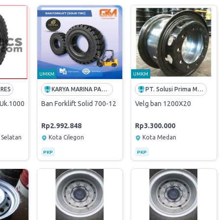
UMKM
UMKM
PRES
KARYA MARINA PARADISA
PT. Solusi Prima Madani
TUk.1000
Ban Forklift Solid 700-12
Velg ban 1200X20
Rp2.992.848
Rp3.300.000
 Selatan
Kota Cilegon
Kota Medan
PKP
PKP