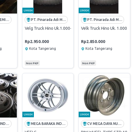
UMKM
UMKM
BAKTI ABADI GEMILANG
PT. Pinarada Adi Mandiri
PT. Pinarada Adi Mandiri
Velg Truck Hino Uk.1.000-20 Lubang 10
Velk Truck Hino Uk. 1.000 -
Rp2.950.000
Rp2.850.000
ng
Kota Tangerang
Kota Tangerang
Non PKP
Non PKP
UMKM
UMKM
MEGA BARAKA INDONESIA
MEGA BARAKA INDONESIA
CV MEGA DAYA NUSANTARA