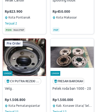
Velak Canter
spooring mobil
Rp823.900
Rp450.000
Kota Pontianak
Kota Makassar
Terjual
2
PDN
Non PKP
PKP
Pre Order
UMKM
UMKM
CV PUTRA REZEKI ANGKASA
FRESAN BAROKAH
Velg .
Pelek roda ban 1000 - 20
Rp1.508.800
Rp1.500.000
Kota Pematangsiantar
Kab. Konawe Utara/ Selatan
Terjual
11
Terjual
12