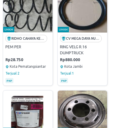
UMKM
UMKM
RIDHO CAHAYA KEKAL
CV MEGA DAYA NUSANTARA
PEM PER
RING VELG R.16
DUMPTRUCK
Rp28.750
Rp880.000
Kota Pematangsiantar
Kota Jambi
Terjual
2
Terjual
1
PKP
PKP