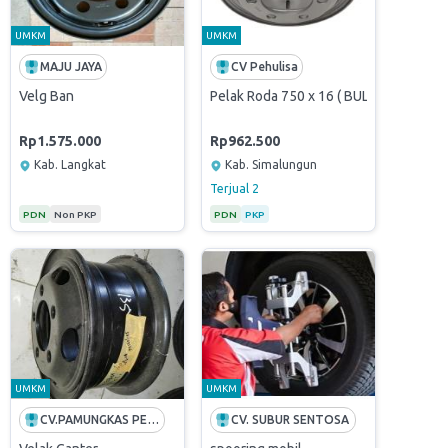
UMKM
UMKM
MAJU JAYA
CV Pehulisa
 20 Lubang 8
Velg Ban
Pelak Roda 750 x 16 ( BUL )
Rp1.575.000
Rp962.500
Kab. Langkat
Kab. Simalungun
Terjual
2
PDN
Non PKP
PDN
PKP
UMKM
UMKM
CV.PAMUNGKAS PERKASA
CV. SUBUR SENTOSA