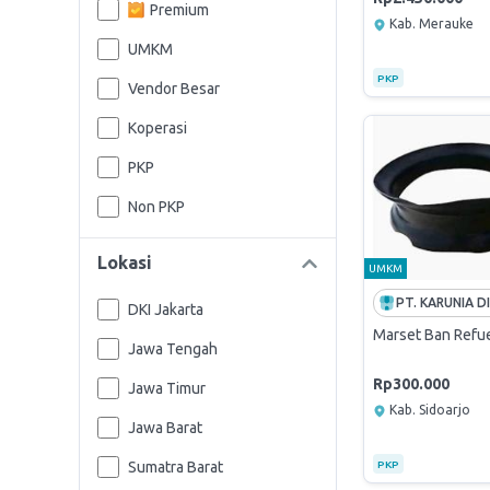
Premium
Kab. Merauke
UMKM
PKP
Vendor Besar
Koperasi
PKP
Non PKP
Lokasi
UMKM
DKI Jakarta
Marset Ban Refue
Jawa Tengah
Rp300.000
Jawa Timur
Kab. Sidoarjo
Jawa Barat
Sumatra Barat
PKP