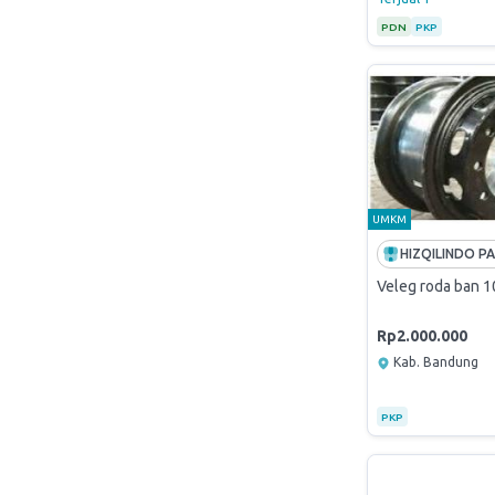
PDN
PKP
UMKM
Veleg roda ban 
Rp2.000.000
Kab. Bandung
PKP