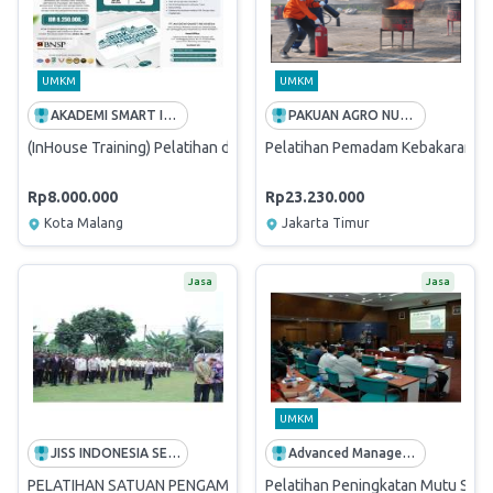
UMKM
UMKM
AKADEMI SMART INDONESIA
PAKUAN AGRO NUSANTARA
(InHouse Training) Pelatihan dan Sertifikasi Nasional BNSP-RI & OJK J
Pelatihan Pemadam Kebakaran dan
Rp8.000.000
Rp23.230.000
Kota Malang
Jakarta Timur
Jasa
Jasa
UMKM
JISS INDONESIA SEJAHTERA
Advanced Management
PELATIHAN SATUAN PENGAMANAN
Pelatihan Peningkatan Mutu SDM