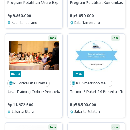
Program Pelatihan Micro Expression | Training Center Poppy Amalya
Program Pelatihan Komunikasi Per
Rp9.850.000
Rp9.850.000
Kab. Tangerang
Kab. Tangerang
Jasa
Jasa
UMKM
UMKM
PT Arika Dita Utama
PT. Smartindo Manajemen Informatika
Jasa Training Online Pembekalan Pegadaian Excellence Award Tah
Termin 2 Paket 24 Peserta - Train
Rp11.672.500
Rp58.500.000
Jakarta Utara
Jakarta Selatan
Jasa
Jasa