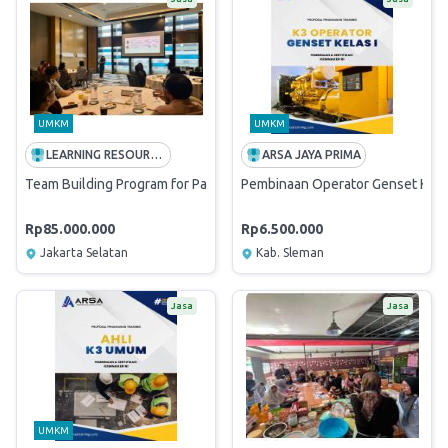
UMKM
UMKM
LEARNING RESOURCES
ARSA JAYA PRIMA
Team Building Program for Palo Alto Networks (Singapore Branch)
Pembinaan Operator Genset Kelas
Rp85.000.000
Rp6.500.000
Jakarta Selatan
Kab. Sleman
Jasa
Jasa
UMKM