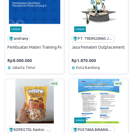
UMKM
UMKM
andriany
PT. TRENGGINAS JAYA
Pembuatan Materi Training Pembekalan Sertifikasi
Jasa Pemateri Outplacement - En
Rp8.000.000
Rp1.870.000
Jakarta Timur
Kota Bandung
Jasa
Jasa
UMKM
KOPEGTEL Kantor Perusahaan
PUSTAKA BINAMAN PRESSINDO - PPM MANAJEMEN