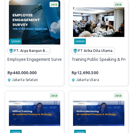
Jasa
Jasa
UMKM
UMKM
PT. Arga Bangun Bangsa
PT Arika Dita Utama
Employee Engagement Survey (EES) – The Strategic Baseline
Training Public Speaking & Presen
Rp440.000.000
Rp12.690.500
Jakarta Selatan
Jakarta Utara
Jasa
Jasa
UMKM
UMKM