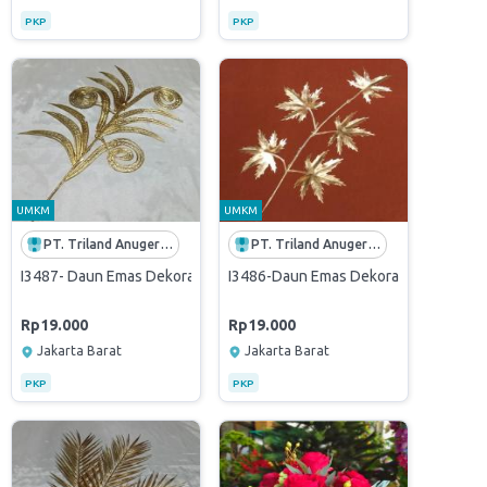
PKP
PKP
UMKM
UMKM
PT. Triland Anugerah Mandiri
PT. Triland Anugerah Mandiri
Ginkgo - FHB gold
lower Leaf Bunga Gold Cherry Ginkgo- natal gold
I3487- Daun Emas Dekorasi Flower Leaf Bunga Gold Cherry Ginkgo - 
I3486-Daun Emas Dekorasi Flower Lea
Rp19.000
Rp19.000
Jakarta Barat
Jakarta Barat
PKP
PKP