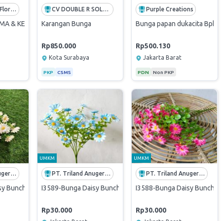
Gesank Mapan Florist Solo
CV DOUBLE R SOLUTIONS
Purple Creations
 & KELUARGA - DUKA IBU SUPARMI HADIDARMOYO - 23/07/26
Karangan Bunga
Bunga papan dukacita Bpk 
Rp850.000
Rp500.130
Kota Surabaya
Jakarta Barat
PKP
CSMS
PDN
Non PKP
UMKM
UMKM
PT. Triland Anugerah Mandiri
PT. Triland Anugerah Mandiri
PT. Triland Anugerah Mandiri
 Bunch x7 Bunga Hias Plastik Artificial Dekorasi - krem
I3589-Bunga Daisy Bunch x7 Bunga Hias Plastik Artificial De
I3588-Bunga Daisy Bunch x7 B
Rp30.000
Rp30.000