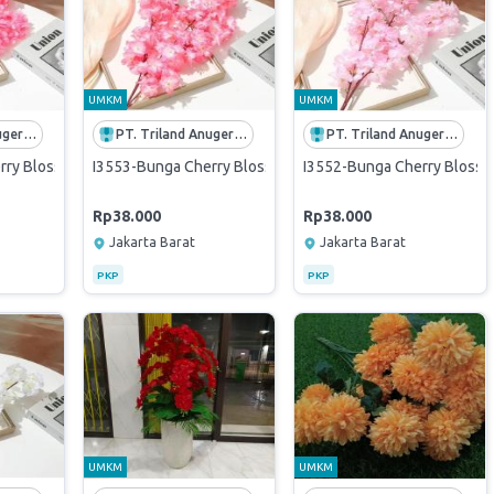
UMKM
UMKM
PT. Triland Anugerah Mandiri
PT. Triland Anugerah Mandiri
PT. Triland Anugerah Mandiri
ry Blossom Artificial 3 Cabang Tinggi 1 Meter Harga Satuan-Full Pink
I3553-Bunga Cherry Blossom Artificial 3 Cabang Tinggi 1 
I3552-Bunga Cherry Blossom
Rp38.000
Rp38.000
Jakarta Barat
Jakarta Barat
PKP
PKP
UMKM
UMKM