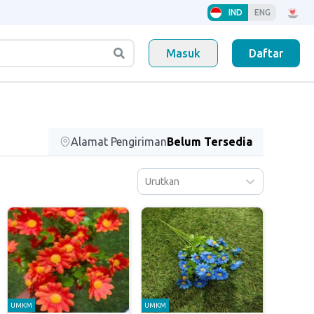
IND
ENG
Masuk
Daftar
Alamat Pengiriman
Belum Tersedia
Urutkan
UMKM
UMKM