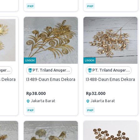
PKP
PKP
UMKM
UMKM
PT. Triland Anugerah Mandiri
PT. Triland Anugerah Mandiri
PT. Triland Anugerah Mandiri
Dekorasi Flower Leaf Bunga Gold Cherry Ginkgo - Kipas gold
I3489-Daun Emas Dekorasi Flower Leaf Bunga Gold Cherry 
I3488-Daun Emas Dekorasi F
Rp38.000
Rp32.000
Jakarta Barat
Jakarta Barat
PKP
PKP