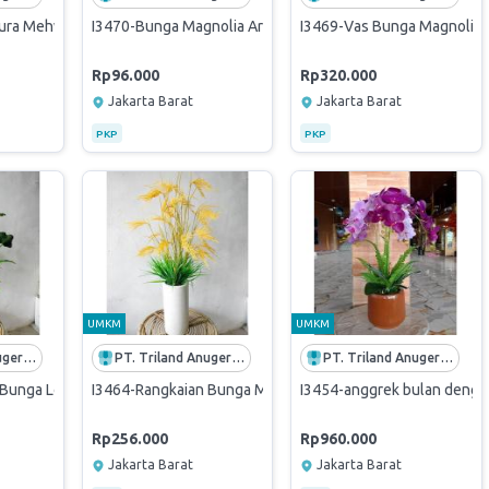
ura Mehwa Hiasan Meja Dengan Vase Putih Elegan untuk Dekorasi Rum
I3470-Bunga Magnolia Artificial Tinggi 50cm-magnolia bun
I3469-Vas Bunga Magnolia Ar
Rp96.000
Rp320.000
Jakarta Barat
Jakarta Barat
PKP
PKP
UMKM
UMKM
PT. Triland Anugerah Mandiri
PT. Triland Anugerah Mandiri
PT. Triland Anugerah Mandiri
Bunga Lotus/Seroja dengan Pot Tinggi 70cm
I3464-Rangkaian Bunga Malai Kuning Elegan dengan Pot Ca
I3454-anggrek bulan dengan
Rp256.000
Rp960.000
Jakarta Barat
Jakarta Barat