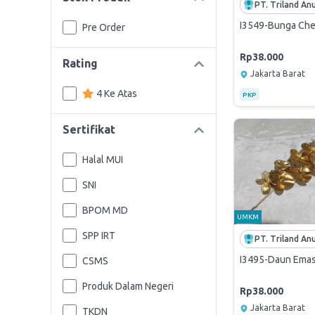
I3549-Bunga Cher
Pre Order
Rp38.000
Rating
Jakarta Barat
4 Ke Atas
PKP
Sertifikat
Halal MUI
SNI
BPOM MD
UMKM
SPP IRT
I3495-Daun Emas 
CSMS
Produk Dalam Negeri
Rp38.000
Jakarta Barat
TKDN