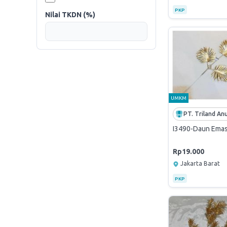
PKP
Nilai TKDN (%)
UMKM
I3490-Daun Emas 
Rp19.000
Jakarta Barat
PKP