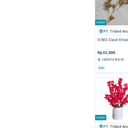
UMKM
I3485-Daun Emas 
Rp32.000
Jakarta Barat
PKP
UMKM