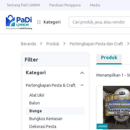
Tentang PaDi UMKM
Panduan Pengguna
Media
Kategori
Beranda
Produk
Perlengkapan Pesta dan Craft
Produk
Filter
Kategori
Menampilkan 1 - 50
Perlengkapan Pesta & Craft
Alat Ukir
Balon
Bunga
Bungkus Kemasan
Dekorasi Pesta
UMKM