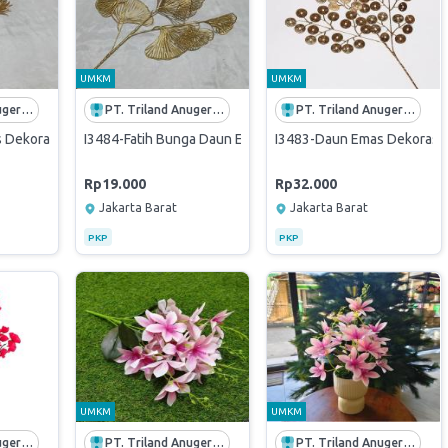
UMKM
UMKM
PT. Triland Anugerah Mandiri
PT. Triland Anugerah Mandiri
PT. Triland Anugerah Mandiri
Dekorasi Flower Leaf Bunga Gold Cherry - neon gold
I3484-Fatih Bunga Daun Emas Dekorasi Flower Leaf Bunga
I3483-Daun Emas Dekorasi F
Rp19.000
Rp32.000
Jakarta Barat
Jakarta Barat
PKP
PKP
UMKM
UMKM
PT. Triland Anugerah Mandiri
PT. Triland Anugerah Mandiri
PT. Triland Anugerah Mandiri