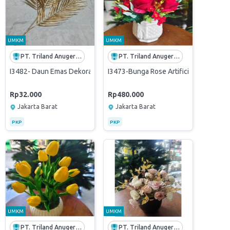
UMKM
UMKM
PT. Triland Anugerah Mandiri
PT. Triland Anugerah Mandiri
 Gold-gingko gold
lower Leaf Bunga Gold - coin gold
I3482- Daun Emas Dekorasi Flower Leaf Bunga Gold- besi gold
I3473-Bunga Rose Artificial dengan P
Rp32.000
Rp480.000
Jakarta Barat
Jakarta Barat
PKP
PKP
UMKM
UMKM
PT. Triland Anugerah Mandiri
PT. Triland Anugerah Mandiri