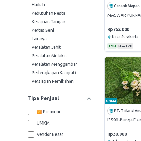
Hadiah
Kebutuhan Pesta
MASWAR PURNAMA
Kerajinan Tangan
Rp762.000
Kertas Seni
Kota Surakarta
Lainnya
PDN
Non PKP
Peralatan Jahit
Peralatan Melukis
Peralatan Menggambar
Perlengkapan Kaligrafi
Persiapan Pernikahan
Tipe Penjual
UMKM
Premium
I3590-Bunga Daisy
UMKM
Rp30.000
Vendor Besar