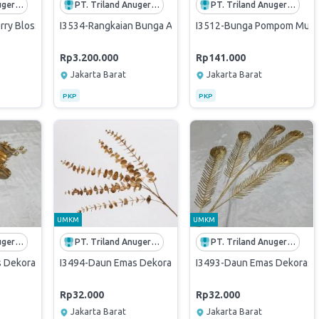
PT. Triland Anugerah Mandiri
PT. Triland Anugerah Mandiri
PT. Triland Anugerah Mandiri
ry Blossom Artificial 3 Cabang Tinggi 1 Meter Harga Satuan - PUTIH
I3534-Rangkaian Bunga Anggrek Merah Artificial Tinggi 1
I3512-Bunga Pompom Mum D
Rp3.200.000
Rp141.000
Jakarta Barat
Jakarta Barat
PKP
PKP
UMKM
UMKM
PT. Triland Anugerah Mandiri
PT. Triland Anugerah Mandiri
PT. Triland Anugerah Mandiri
Dekorasi Flower Leaf Bunga Gold Cherry Ginkgo - Anggrek Gold
I3494-Daun Emas Dekorasi Flower Leaf Bunga Gold Cherry 
I3493-Daun Emas Dekorasi F
Rp32.000
Rp32.000
Jakarta Barat
Jakarta Barat