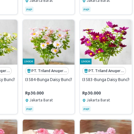
Jakarta Barat
Jakarta Barat
PKP
PKP
UMKM
UMKM
PT. Triland Anugerah Mandiri
PT. Triland Anugerah Mandiri
PT. Triland Anugerah Mandiri
 Bunch x7 Bunga Hias Plastik Artificial Dekorasi - kuning pudar
I3584-Bunga Daisy Bunch x7 Bunga Hias Plastik Artificial D
I3583-Bunga Daisy Bunch x7 
Rp30.000
Rp30.000
Jakarta Barat
Jakarta Barat
PKP
PKP