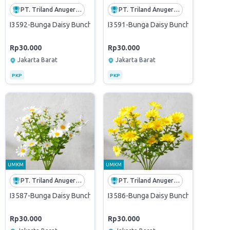
PT. Triland Anugerah Mandiri
PT. Triland Anugerah Mandiri
Heru Sutikno - Ayahanda dari Bpk Handojo Wibawanto
I3592-Bunga Daisy Bunch x7 Bunga Hias Plastik Artificial Dekorasi - 
I3591-Bunga Daisy Bunch x7 Bunga Hias 
Rp30.000
Rp30.000
Jakarta Barat
Jakarta Barat
PKP
PKP
UMKM
UMKM
PT. Triland Anugerah Mandiri
PT. Triland Anugerah Mandiri
korasi - biru
unga Hias Plastik Artificial Dekorasi - pink fanta
I3587-Bunga Daisy Bunch x7 Bunga Hias Plastik Artificial Dekorasi - p
I3586-Bunga Daisy Bunch x7 Bunga Hias 
Rp30.000
Rp30.000