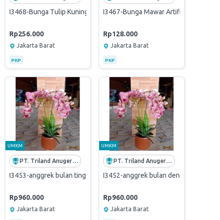
ah - SAKURA MERAH
ga saja/pc
tificial Tinggi 50cm - magnolia + vas
I3468-Bunga Tulip Kuning dalam Vase Krem tinggi 40cm
I3467-Bunga Mawar Artificial dengan
Rp256.000
Rp128.000
Jakarta Barat
Jakarta Barat
PKP
PKP
UMKM
UMKM
PT. Triland Anugerah Mandiri
PT. Triland Anugerah Mandiri
ntik Tinggi 70cm
 motif tinggi 70cm - anggrek bulan warnas lavender
I3453-anggrek bulan tinggi 70cm - anggrek bulan warna gradasi putih
I3452-anggrek bulan dengan motif tin
Rp960.000
Rp960.000
Jakarta Barat
Jakarta Barat