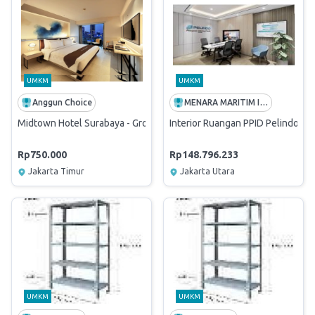
UMKM
UMKM
Anggun Choice
MENARA MARITIM INDONESIA
Midtown Hotel Surabaya - Groovy Double Style
Interior Ruangan PPID Pelindo
Rp750.000
Rp148.796.233
Jakarta Timur
Jakarta Utara
UMKM
UMKM