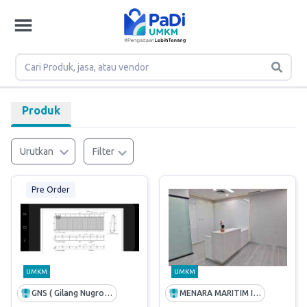
Produk
Urutkan
Filter
Pre Order
UMKM
UMKM
GNS ( Gilang Nugroho Steel)
MENARA MARITIM INDONESIA