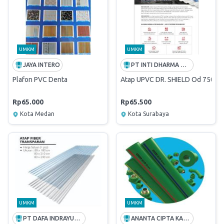
UMKM
UMKM
JAYA INTERO
PT INTI DHARMA MANDIRI
Plafon PVC Denta
Atap UPVC DR. SHIELD Od 750 ( J
Rp65.000
Rp65.500
Kota Medan
Kota Surabaya
UMKM
UMKM
PT DAFA INDRAYUS PERKASA
ANANTA CIPTA KARYA