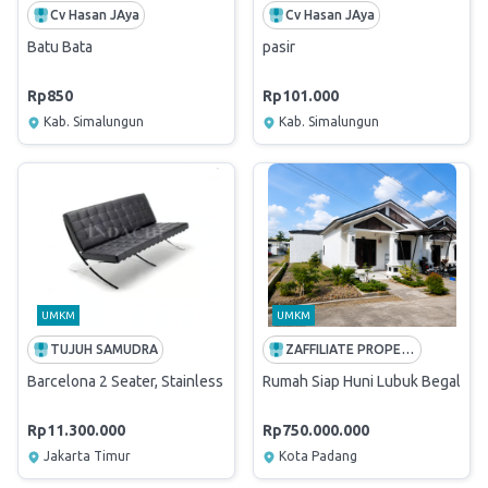
Cv Hasan JAya
Cv Hasan JAya
Batu Bata
pasir
Rp850
Rp101.000
Kab. Simalungun
Kab. Simalungun
UMKM
UMKM
TUJUH SAMUDRA
ZAFFILIATE PROPERTI INDONESIA
Barcelona 2 Seater, Stainless Steel
Rumah Siap Huni Lubuk Begalung
Rp11.300.000
Rp750.000.000
Jakarta Timur
Kota Padang