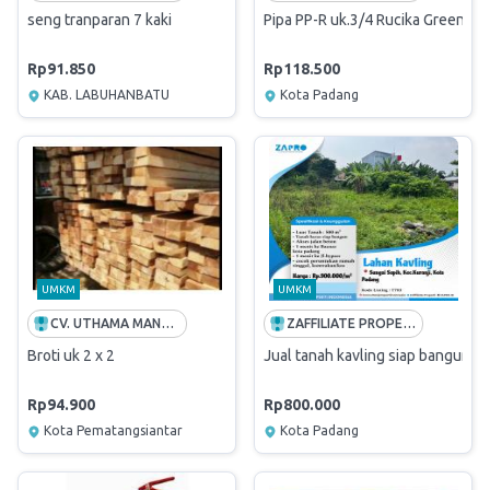
seng tranparan 7 kaki
Pipa PP-R uk.3/4 Rucika Green PN 
Rp91.850
Rp118.500
KAB. LABUHANBATU
Kota Padang
UMKM
UMKM
CV. UTHAMA MANDIRI
ZAFFILIATE PROPERTI INDONESIA
Broti uk 2 x 2
Jual tanah kavling siap bangun di
Rp94.900
Rp800.000
Kota Pematangsiantar
Kota Padang