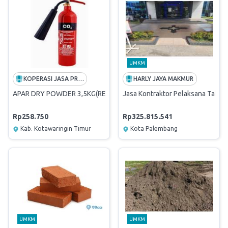
UMKM
KOPERASI JASA PRIMKOPKAR NEW BARUNA
HARLY JAYA MAKMUR
APAR DRY POWDER 3,5KG(REFIL)
Jasa Kontraktor Pelaksana Tahap
Rp258.750
Rp325.815.541
Kab. Kotawaringin Timur
Kota Palembang
UMKM
UMKM