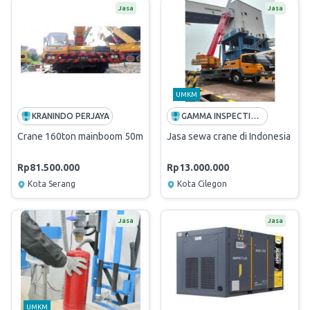
Jasa
Jasa
UMKM
KRANINDO PERJAYA
GAMMA INSPECTION INDONESIA
Crane 160ton mainboom 50m
Jasa sewa crane di Indonesia 25
Rp81.500.000
Rp13.000.000
Kota Serang
Kota Cilegon
Jasa
Jasa
UMKM