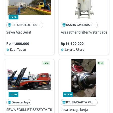
UMKM
PT ASBUILDER NUSA INDONESIA
USAHA JAYAMAS BHAKTI
Sewa Alat Berat
Assestment Filter Water Separato
Rp11.000.000
Rp16.100.000
Kab. Tuban
Jakarta Utara
Jasa
Jasa
UMKM
UMKM
Dewata Jaya
PT. EKASAPTA PRIMA MAKMUR
SEWA FORKLIFT BESERTA TRUK TOWING
Jasa tenaga kerja