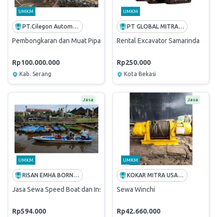
UMKM
UMKM
PT.Cilegon Automation System
PT GLOBAL MITRA KONSTRUKSI
Pembongkaran dan Muat Pipa Produk SPL
Rental Excavator Samarinda
Rp100.000.000
Rp250.000
Kab. Serang
Kota Bekasi
Jasa
Jasa
UMKM
UMKM
RISAN EMHA BORNEO
KOKAR MITRA USAHA
Jasa Sewa Speed Boat dan Instalasi
Sewa Winchi
Rp594.000
Rp42.660.000