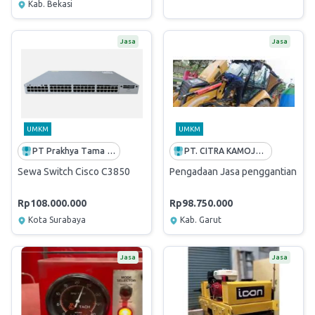
Kab. Bekasi
Jasa
Jasa
UMKM
UMKM
PT Prakhya Tama Cakrawala
PT. CITRA KAMOJANG SEJAHTERA
Sewa Switch Cisco C3850
Pengadaan Jasa penggantian dan
Rp108.000.000
Rp98.750.000
Kota Surabaya
Kab. Garut
Jasa
Jasa