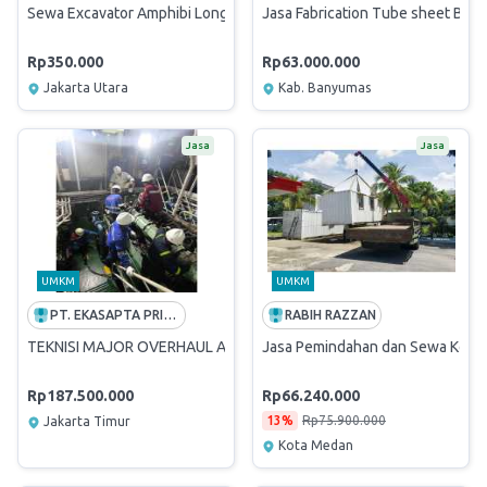
Sewa Excavator Amphibi Long Arm Track PC 200 Perjam
Jasa Fabrication Tube sheet Bag F
Rp350.000
Rp63.000.000
Jakarta Utara
Kab. Banyumas
Jasa
Jasa
UMKM
UMKM
PT. EKASAPTA PRIMA MAKMUR
RABIH RAZZAN
TEKNISI MAJOR OVERHAUL AUXILARY ENGINE
Jasa Pemindahan dan Sewa Konta
Rp187.500.000
Rp66.240.000
13%
Rp75.900.000
Jakarta Timur
Kota Medan