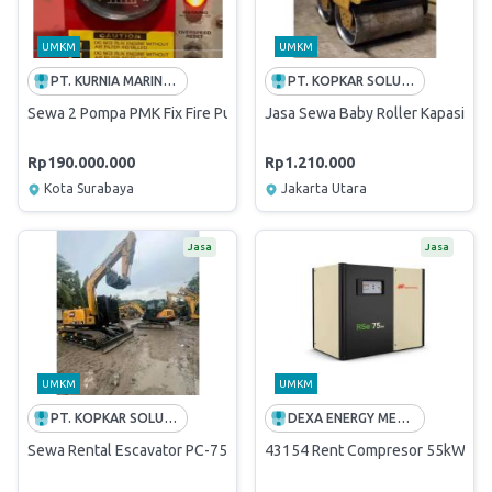
UMKM
UMKM
PT. KURNIA MARINA SEJATI
PT. KOPKAR SOLUSI BERSAMA
Sewa 2 Pompa PMK Fix Fire Pump 1500 GPM FT Sanggaran
Jasa Sewa Baby Roller Kapasitas 
Rp190.000.000
Rp1.210.000
Kota Surabaya
Jakarta Utara
Jasa
Jasa
UMKM
UMKM
PT. KOPKAR SOLUSI BERSAMA
DEXA ENERGY MEDAN
Sewa Rental Escavator PC-75 @ 1 jam Inc BBM & Operator
43154 Rent Compresor 55kW Inge