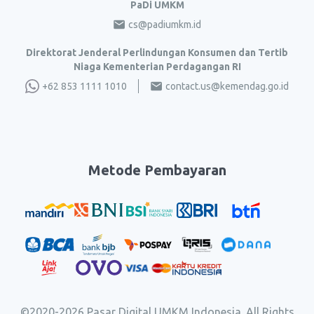
PaDi UMKM
cs@padiumkm.id
Direktorat Jenderal Perlindungan Konsumen dan Tertib
Niaga Kementerian Perdagangan RI
+62 853 1111 1010
contact.us@kemendag.go.id
Metode Pembayaran
©2020-
2026
Pasar Digital UMKM Indonesia. All Rights