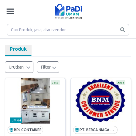
Produk
Urutkan
Filter
Jasa
Jasa
UMKM
BPJ CONTAINER
PT. BERCA NIAGA MEDIKA