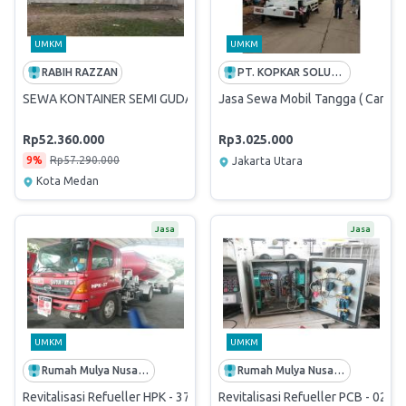
UMKM
UMKM
RABIH RAZZAN
PT. KOPKAR SOLUSI BERSAMA
SEWA KONTAINER SEMI GUDANG 20 FEET PERIODE BULAN JANUARI
Jasa Sewa Mobil Tangga ( Car Lift
Rp52.360.000
Rp3.025.000
9%
Rp57.290.000
Jakarta Utara
Kota Medan
Jasa
Jasa
UMKM
UMKM
Rumah Mulya Nusantara
Rumah Mulya Nusantara
Revitalisasi Refueller HPK - 37 25kL AFT Halim Perdana Kusuma
Revitalisasi Refueller PCB - 02 