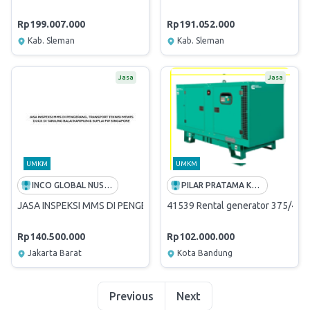
Rp199.007.000
Rp191.052.000
Kab. Sleman
Kab. Sleman
Jasa
Jasa
UMKM
UMKM
INCO GLOBAL NUSANTARA
PILAR PRATAMA KARSA
JASA INSPEKSI MMS DI PENGERANG, TRANSPORT TEKNISI MEWIS DU
41539 Rental generator 375/400 
Rp140.500.000
Rp102.000.000
Jakarta Barat
Kota Bandung
Previous
Next