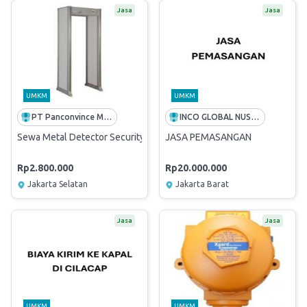
Jasa
Jasa
UMKM
UMKM
PT Panconvince Mitra International
INCO GLOBAL NUSANTARA
Sewa Metal Detector Security Door / Garrett Walkthrough Metal De
JASA PEMASANGAN
Rp2.800.000
Rp20.000.000
Jakarta Selatan
Jakarta Barat
Jasa
Jasa
UMKM
UMKM