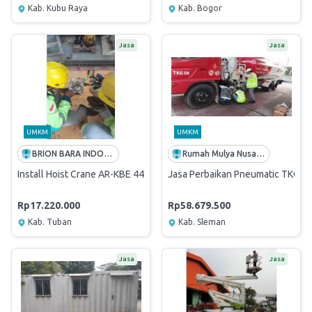
Kab. Kubu Raya
Kab. Bogor
Jasa
Jasa
UMKM
UMKM
BRION BARA INDONESIA
Rumah Mulya Nusantara
Install Hoist Crane AR-KBE 442-PH1
Jasa Perbaikan Pneumatic TKG - 
Rp17.220.000
Rp58.679.500
Kab. Tuban
Kab. Sleman
Jasa
Jasa