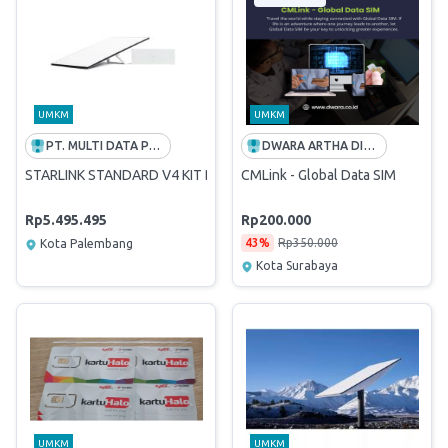
UMKM
UMKM
PT. MULTI DATA PALEMBANG
DWARA ARTHA DIGITAL
STARLINK STANDARD V4 KIT DUAL WIFI SYTEM W/2 LAN PORT RJ45
CMLink - Global Data SIM
Rp5.495.495
Rp200.000
43%
Rp350.000
Kota Palembang
Kota Surabaya
UMKM
UMKM