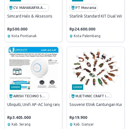
CV. MAHAKARYA ANUGERAH TELEKOMUNIKASI
PT Mesrania
Simcard Halo & Aksesoris
Starlink Standard KIT Dual Wifi 
Rp500.000
Rp24.600.000
Kota Pontianak
Kota Palembang
UMKM
UMKM
AIRISH TECHNO SOLUTION
MJETHNIC CRAFT INDONESIA
Ubiquiti, Unifi AP-AC long range, UAP-AC-LR
Souvenir Etnik Gantungan Kunci 
Rp3.405.000
Rp19.900
Kab. Serang
Kab. Gianyar