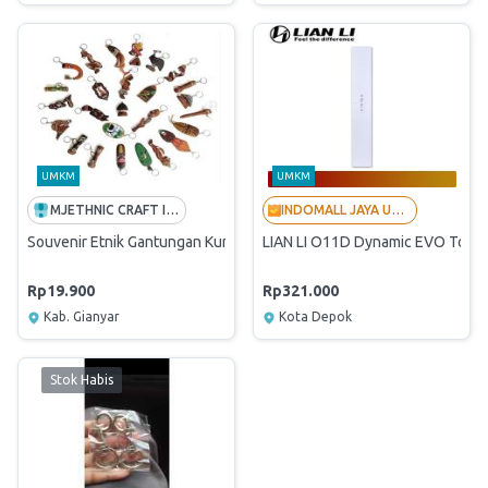
UMKM
UMKM
MJETHNIC CRAFT INDONESIA
INDOMALL JAYA UTAMA - LANGGANAN BUMN
Souvenir Etnik Gantungan Kunci Papua
LIAN LI O11D Dynamic EVO Top I/O
Rp19.900
Rp321.000
Kab. Gianyar
Kota Depok
Stok Habis