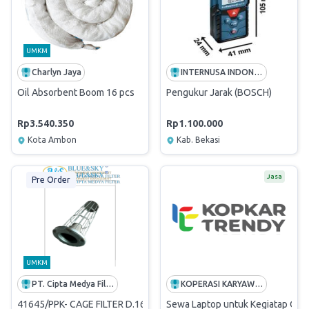
UMKM
Charlyn Jaya
INTERNUSA INDONESIA
Oil Absorbent Boom 16 pcs
Pengukur Jarak (BOSCH)
Rp3.540.350
Rp1.100.000
Kota Ambon
Kab. Bekasi
Jasa
Pre Order
UMKM
PT. Cipta Medya Filter
KOPERASI KARYAWAN PT TELEKOMUNIKASI INDONESIA
41645/PPK- CAGE FILTER D.160X2500 MM GALVANIS 3.4 MM (BATAM
Sewa Laptop untuk Kegiatap Ope