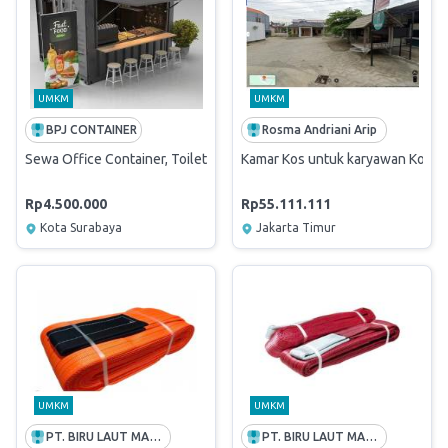
UMKM
UMKM
BPJ CONTAINER
Rosma Andriani Arip
Sewa Office Container, Toilet Container, Dry Container dan Reefer C
Kamar Kos untuk karyawan Kos Al
Rp4.500.000
Rp55.111.111
Kota Surabaya
Jakarta Timur
UMKM
UMKM
PT. BIRU LAUT MANDIRI
PT. BIRU LAUT MANDIRI