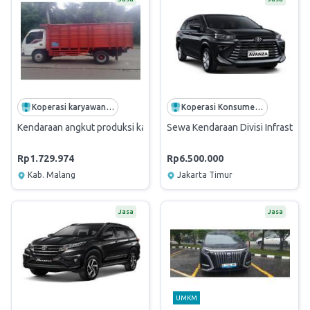
Koperasi karyawan Pancursari Jaya
Koperasi Konsumen Karyawan Waskita Sejahtera
Kendaraan angkut produksi karet lump ke Kebun Kotta Blater
Sewa Kendaraan Divisi Infrastru
Rp1.729.974
Rp6.500.000
Kab. Malang
Jakarta Timur
Jasa
Jasa
UMKM