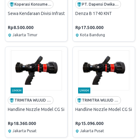
Koperasi Konsumen Karyawan Waskita Sejahtera
PT. Dapensi Dwikarya
Sewa Kendaraan Divisi Infrastruktur Toyota Kijang Innova Reborn 2
Denza B 1740 KNT
Rp8.500.000
Rp17.500.000
Jakarta Timur
Kota Bandung
UMKM
UMKM
TRIMITRA WUJUD REKANUSA
TRIMITRA WUJUD REKANUSA
Handline Nozzle Model CG Size 2.5 inch
Handline Nozzle Model CG Size 1
Rp18.360.000
Rp15.096.000
Jakarta Pusat
Jakarta Pusat