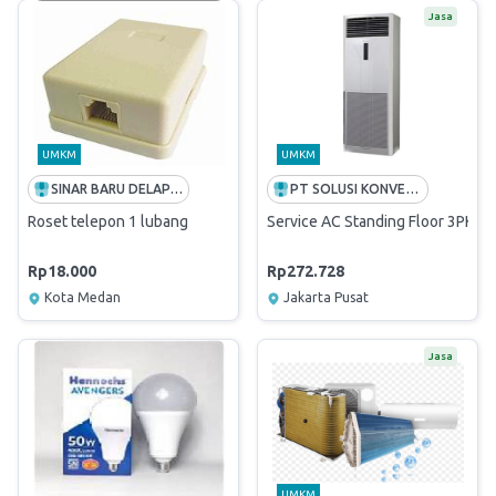
Jasa
UMKM
UMKM
SINAR BARU DELAPAN ENAM
PT SOLUSI KONVERGEN INDONESIA
Roset telepon 1 lubang
Service AC Standing Floor 3PK (
Rp18.000
Rp272.728
Kota Medan
Jakarta Pusat
Jasa
UMKM