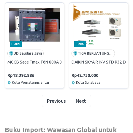
UMKM
UMKM
UD Saudara Jaya
TIGA BERLIAN UNGGUL
MCCB Sace Tmax T6N 800A 3P ABB
DAIKIN SKYAIR INV STD R32 Duc
Rp18.392.886
Rp42.730.000
Kota Pematangsiantar
Kota Surabaya
Previous
Next
Buku Import: Wawasan Global untuk