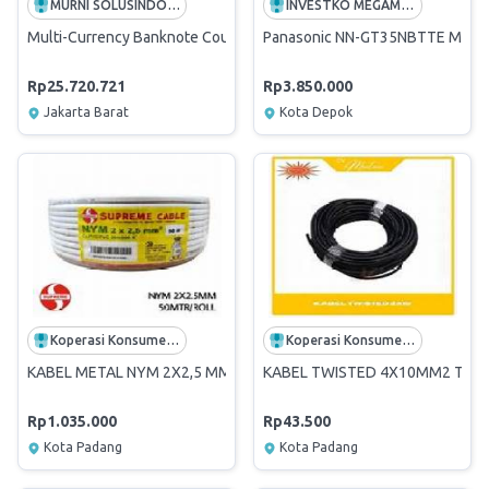
MURNI SOLUSINDO NUSANTARA
INVESTKO MEGAMART | SUPPLIER TERBAIK PADI UMKM
Multi-Currency Banknote Counting & Sorting Machine GFS-220 Series
Panasonic NN-GT35NBTTE Microwav
Rp25.720.721
Rp3.850.000
Jakarta Barat
Kota Depok
Koperasi Konsumen Karyawan Pelindo Teluk Bayur
Koperasi Konsumen Karyawan Pelindo Teluk Bayur
KABEL METAL NYM 2X2,5 MM2/ROL 50 METER
KABEL TWISTED 4X10MM2 TER
Rp1.035.000
Rp43.500
Kota Padang
Kota Padang