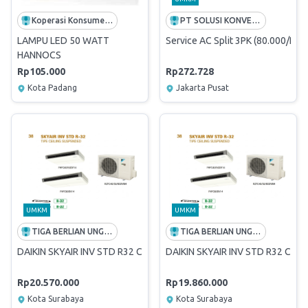
Koperasi Konsumen Karyawan Pelindo Teluk Bayur
PT SOLUSI KONVERGEN INDONESIA
LAMPU LED 50 WATT
Service AC Split 3PK (80.000/PK)
HANNOCS
Rp105.000
Rp272.728
Kota Padang
Jakarta Pusat
UMKM
UMKM
TIGA BERLIAN UNGGUL
TIGA BERLIAN UNGGUL
DAIKIN SKYAIR INV STD R32 Ceiling Suspended SSHFC50DV-L (FH
DAIKIN SKYAIR INV STD R32 Cei
Rp20.570.000
Rp19.860.000
Kota Surabaya
Kota Surabaya