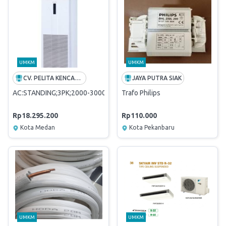
UMKM
UMKM
CV. PELITA KENCANA TEKNIK
JAYA PUTRA SIAK
AC:STANDING;3PK;2000-3000W;220V;R-410A MERK DAIKIN
Trafo Philips
Rp18.295.200
Rp110.000
Kota Medan
Kota Pekanbaru
UMKM
UMKM