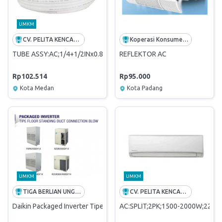
UMKM
CV. PELITA KENCANA TEKNIK
Koperasi Konsumen Karyawan Pelindo Teluk Bayur
TUBE ASSY:AC;1/4+1/2INx0.8MM;CU
REFLEKTOR AC
Rp102.514
Rp95.000
Kota Medan
Kota Padang
UMKM
UMKM
TIGA BERLIAN UNGGUL
CV. PELITA KENCANA TEKNIK
Daikin Packaged Inverter Tipe Floor Standing Duct Conn. Blow (
AC:SPLIT;2PK;1500-2000W;220V