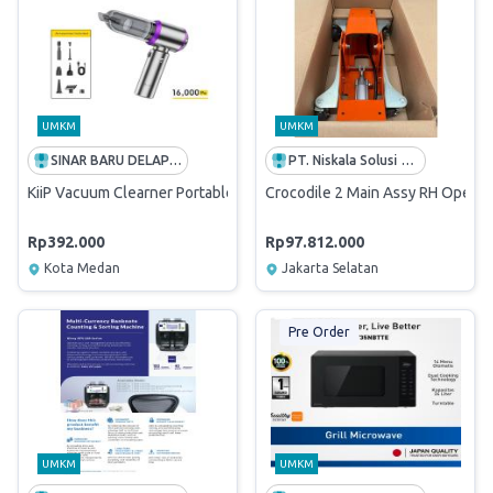
UMKM
UMKM
SINAR BARU DELAPAN ENAM
PT. Niskala Solusi Utama
KiiP Vacuum Clearner Portable Kiip V 127
Crocodile 2 Main Assy RH Operat
Rp392.000
Rp97.812.000
Kota Medan
Jakarta Selatan
Pre Order
UMKM
UMKM