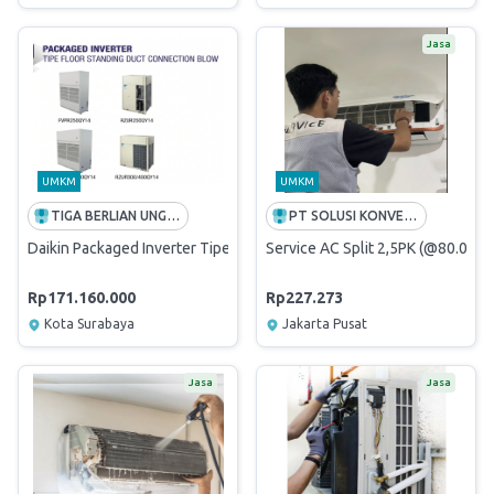
Jasa
UMKM
UMKM
TIGA BERLIAN UNGGUL
PT SOLUSI KONVERGEN INDONESIA
Daikin Packaged Inverter Tipe Floor Standing Duct Conn. Blow (
Service AC Split 2,5PK (@80.000/
Rp171.160.000
Rp227.273
Kota Surabaya
Jakarta Pusat
Jasa
Jasa