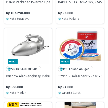
Daikin Packaged Inverter Tipe Floor Standing Duct Conn. Blow (
KABEL METAL NYM 3x2,5 MM2 /
Rp187.290.000
Rp23.000
Kota Surabaya
Kota Padang
UMKM
UMKM
SINAR BARU DELAPAN ENAM
PT. Triland Anugerah Mandiri
Krisbow Alat Penghisap Debu Kering Turbo Tiger 600 W Vacuum cle
T2911 - isolasi panfix - 1/2 x 72 
Rp866.000
Rp24.000
Kota Medan
Jakarta Barat