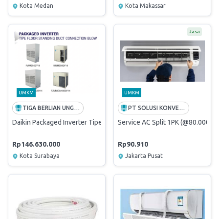
Kota Medan
Kota Makassar
Jasa
UMKM
UMKM
TIGA BERLIAN UNGGUL
PT SOLUSI KONVERGEN INDONESIA
Daikin Packaged Inverter Tipe Floor Standing Duct Conn. Blow (
Service AC Split 1PK (@80.000/PK
Rp146.630.000
Rp90.910
Kota Surabaya
Jakarta Pusat