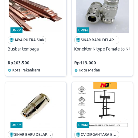
UMKM
UMKM
JAYA PUTRA SIAK
SINAR BARU DELAPAN ENAM
Busbar tembaga
Konektor N type Female to N typ
Rp203.500
Rp113.000
Kota Pekanbaru
Kota Medan
UMKM
UMKM
SINAR BARU DELAPAN ENAM
CV DIRGANTARA ENGINEERING