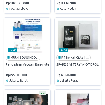
Rp102.520.000
Rp8.416.980
Kota Surabaya
Kota Medan
UMKM
UMKM
MURNI SOLUSINDO NUSANTARA
PT Berkah Cipta Indo
Pengadaan Vacuum Banknote Counting Machine - Glory GNH-710 10 
SPARE BATTERY "MOTOROLA XiR
Rp22.500.000
Rp4.850.000
Jakarta Barat
Jakarta Pusat
Jasa