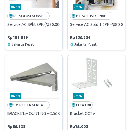
UMKM
UMKM
PT SOLUSI KONVERGEN INDONESIA
PT SOLUSI KONVERGEN INDONESIA
Service AC SPlit 2PK (@80.000/PK)
Service AC Split 1,5PK (@80.000/
Rp181.819
Rp136.364
Jakarta Pusat
Jakarta Pusat
UMKM
UMKM
CV. PELITA KENCANA TEKNIK
ELEXTRA
BRACKET,MOUNTING:AC;56X24.5CM;STEEL
Bracket CCTV
Rp86.328
Rp75.000