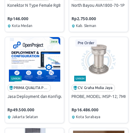
Konektor N Type Female Rg8
North Bayou AVA1800-70-1P Stand
Rp146.000
Rp2.750.000
Kota Medan
Kab. Sleman
Jasa
Pre Order
UMKM
UMKM
PRIMA QUALITA PRATAMA
CV. Graha Mulia Jaya
Jasa Deployment dan Konfigurasi OpenProject
PROBE, MODEL: MSP-12; 7MH71
Rp49.500.000
Rp16.486.000
Jakarta Selatan
Kota Surabaya