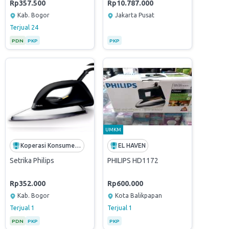
Rp357.500
Rp10.787.000
Kab. Bogor
Jakarta Pusat
Terjual
24
PDN
PKP
PKP
UMKM
Koperasi Konsumen Sinergi Agrowisata Nusantara
EL HAVEN
Setrika Philips
PHILIPS HD1172
Rp352.000
Rp600.000
Kab. Bogor
Kota Balikpapan
Terjual
1
Terjual
1
PDN
PKP
PKP