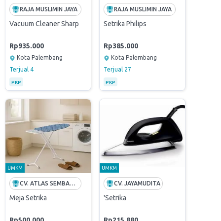
RAJA MUSLIMIN JAYA
RAJA MUSLIMIN JAYA
5 Kg - F2515SNEWI
 Tangki China-Jakarta
Vacuum Cleaner Sharp
Setrika Philips
Rp935.000
Rp385.000
Kota Palembang
Kota Palembang
Terjual
4
Terjual
27
PKP
PKP
UMKM
UMKM
CV. ATLAS SEMBAWANG
CV. JAYAMUDITA
ries – Vacuum Cleaner 80 Liter
Meja Setrika
'Setrika
Rp500.000
Rp215.880