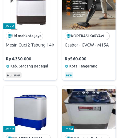
UMKM
Ud mahkota jaya
KOPERASI KARYAWAN AIRNAV INDONESIA
007 - Hijau/Hitam
 Dryer MF200D120WB
Mesin Cuci 2 Tabung 14 Kg Type P1400RT - LG
Gaabor - GVCW - M15A
Rp4.350.000
Rp560.000
Kab. Serdang Bedagai
Kota Tangerang
Non PKP
PKP
UMKM
UMKM