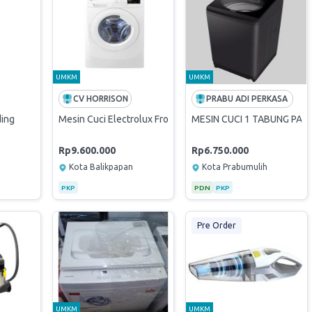
UMKM
UMKM
CV HORRISON
PRABU ADI PERKASA
ding
Mesin Cuci Electrolux Front Loading 8 Kg
MESIN CUCI 1 TABUNG PAN
Rp9.600.000
Rp6.750.000
Kota Balikpapan
Kota Prabumulih
PKP
PDN
PKP
Pre Order
UMKM
UMKM