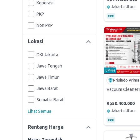
Koperasi
Jakarta Utara
PKP
PKP
Non PKP
Lokasi
DKI Jakarta
Jawa Tengah
UMKM
Jawa Timur
Jawa Barat
Vacuum Cleaner I
Sumatra Barat
Rp50.400.000
Lihat Semua
Jakarta Utara
PKP
Rentang Harga
Harga Terendah