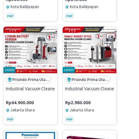
Kota Balikpapan
Kota Balikpapan
PKP
PKP
UMKM
UMKM
Prisindo Prima Utama
Prisindo Prima Utama
eavy Duty Sedot
X CERT
 SHIWOSI EX- 7.4 290 Mbar ATEX CERT
Industrial Vacuum Cleaner Shiwosi X6DPRO-T – Vacuum Industri 24V K
Industrial Vacuum Cleaner Shiwosi G3
Rp64.900.000
Rp2.980.000
Jakarta Utara
Jakarta Utara
PKP
PKP