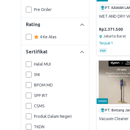
Pre Order
WET AND DRY V
Rating
Rp2.371.500
Jakarta Barat
4 Ke Atas
Terjual
1
PKP
Sertifikat
Halal MUI
SNI
BPOM MD
SPP IRT
UMKM
CSMS
Produk Dalam Negeri
Vacuum Cleaner
TKDN