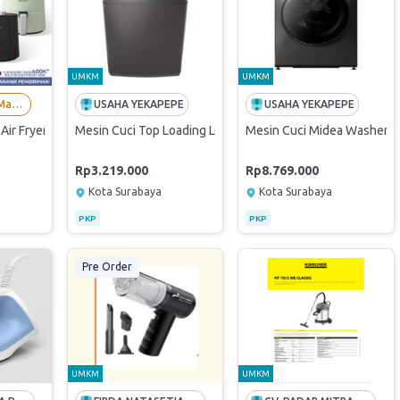
UMKM
UMKM
CV. Mitra Marp Mandiri
USAHA YEKAPEPE
USAHA YEKAPEPE
Air Fryer Low Watt 650W Kapasitas 4L Penggorengan Tanpa Minyak KQZG
Mesin Cuci Top Loading LG 9 Kg T2109NBTM
Mesin Cuci Midea Washer
Rp3.219.000
Rp8.769.000
Kota Surabaya
Kota Surabaya
PKP
PKP
Pre Order
UMKM
UMKM