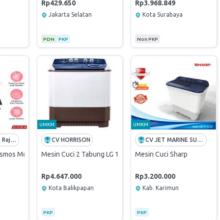
Rp429.650
Rp3.968.849
Jakarta Selatan
Kota Surabaya
PDN
PKP
Non PKP
UMKM
UMKM
Sumber Berkah Rejeki
CV HORRISON
CV JET MARINE SUPPLIER
osmos Model CI 3120N
Mesin Cuci 2 Tabung LG 12 Kg
Mesin Cuci Sharp
Rp4.647.000
Rp3.200.000
Kota Balikpapan
Kab. Karimun
PKP
PKP