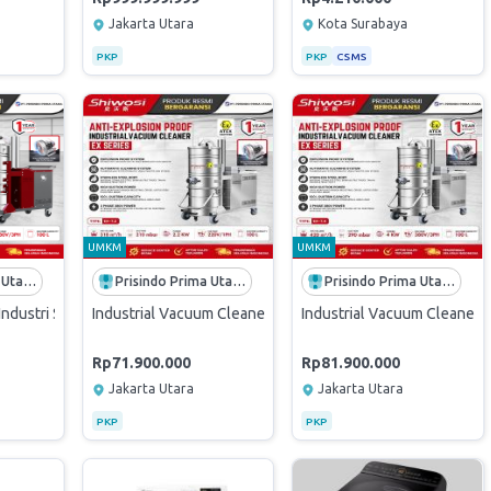
Jakarta Utara
Kota Surabaya
PKP
PKP
CSMS
UMKM
UMKM
Prisindo Prima Utama
Prisindo Prima Utama
Prisindo Prima Utama
ndustri Shiwosi X7-4 100 Liter 4KW 380V | Industrial Vacuum Cleaner H
Industrial Vacuum Cleaner SHIWOSI EX- 7.2 100 Liter ATE
Industrial Vacuum Cleaner
Rp71.900.000
Rp81.900.000
Jakarta Utara
Jakarta Utara
PKP
PKP