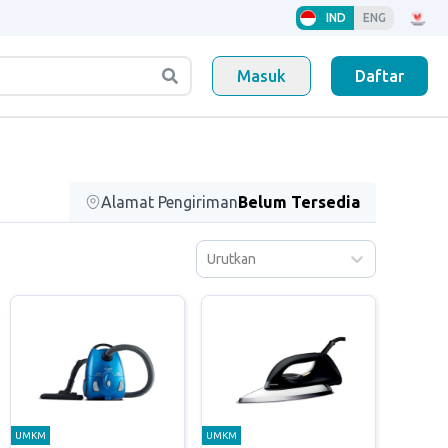
IND
ENG
Masuk
Daftar
Alamat Pengiriman
Belum Tersedia
Urutkan
UMKM
UMKM