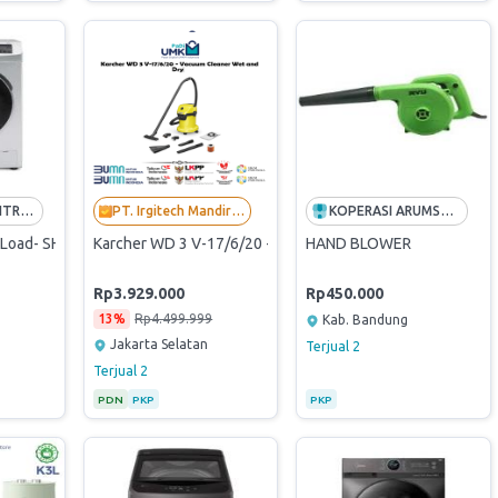
PT SATRIANI MITRA PERTAMA
PT. Irgitech Mandiri Indonesia
KOPERASI ARUMSARI BERKAH SEJAHTERA
t Load- SHARP ES-FL1270MWX
Karcher WD 3 V-17/6/20 - Vacuum Cleaner Wet and Dry - 
HAND BLOWER
Rp3.929.000
Rp450.000
13%
Rp4.499.999
Kab. Bandung
Jakarta Selatan
Terjual
2
Terjual
2
PDN
PKP
PKP