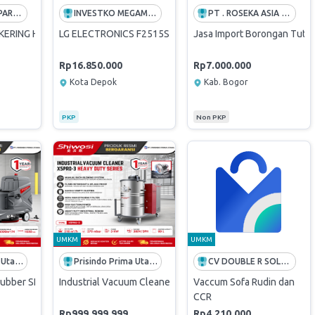
SINERGI SPAREPART INDONESIA
INVESTKO MEGAMART | SUPPLIER TERBAIK PADI UMKM
PT . ROSEKA ASIA LOGISTICS
 KERING HD1175/20 - BIRU
LG ELECTRONICS F2515STGW Mesin Cuci Front Loading 1
Jasa Import Borongan Tutup
Rp16.850.000
Rp7.000.000
Kota Depok
Kab. Bogor
PKP
Non PKP
UMKM
UMKM
Prisindo Prima Utama
Prisindo Prima Utama
CV DOUBLE R SOLUTIONS
rubber SHIWOSI V9 Mesin Scrubber Lantai SHIWOSI
Industrial Vacuum Cleaner Shiwosi X5PRO-3 Heavy Duty Se
Vaccum Sofa Rudin dan
CCR
Rp999.999.999
Rp4.210.000