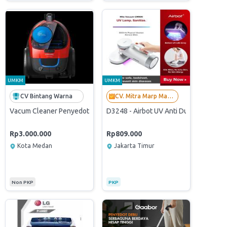
UMKM
UMKM
CV Bintang Warna
CV. Mitra Marp Mandiri
2026
D3248 - Airbot UV Anti Dust Mite Va
Vacum Cleaner Penyedot Debu Philips Bagless - FC9330 09 K9
Rp3.000.000
Rp809.000
Kota Medan
Jakarta Timur
Non PKP
PKP