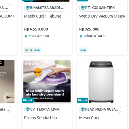
PT. KAWAN LAMA SOLUSI
BINAMITRA ABADI SELARAS
PT. KGC SAINTIFIK
ACUUM CLEANER 15L - KW1800306
Mesin Cuci 1 Tabung
Wet & Dry Vacuum Cleaner
Rp4.550.000
Rp925.000
Kota Ambon
Jakarta Barat
PDN
PKP
PKP
UMKM
UMKM
PT. Bintang Jamtama Sejahtera
CV. TERATAI LIMA
HEAD MEDIA NUSANTARA
Philips Setrika Uap
Mesin Cuci