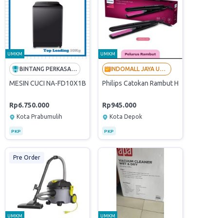
UMKM
UMKM
BINTANG PERKASA 1999
INDOMALL JAYA UTAMA - LANGGANAN BUMN
ASONIC 10KG
MESIN CUCI NA-FD10X1BSG 10 Kg
Philips Catokan Rambut HP8401 Catoka
Rp6.750.000
Rp945.000
Kota Prabumulih
Kota Depok
PKP
PKP
Pre Order
UMKM
UMKM