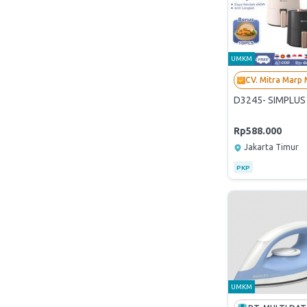
UMKM
D3245- SIMPLUS 
Rp588.000
Jakarta Timur
PKP
UMKM