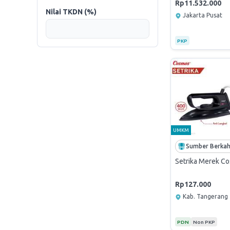
Rp11.532.000
Nilai TKDN (%)
Jakarta Pusat
PKP
UMKM
Setrika Merek C
Rp127.000
Kab. Tangerang
PDN
Non PKP