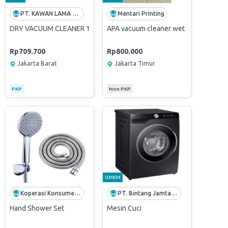
PT. KAWAN LAMA SOLUSI
Mentari Printing
 Cordless Frvcwb14.8V
DRY VACUUM CLEANER 10L 1000W FRVCD10A - 10624247
APA vacuum cleaner wet & dry
Rp709.700
Rp800.000
Jakarta Barat
Jakarta Timur
PKP
Non PKP
UMKM
Koperasi Konsumen Sinergi Agrowisata Nusantara
PT. Bintang Jamtama Sejahtera
Hand Shower Set
Mesin Cuci