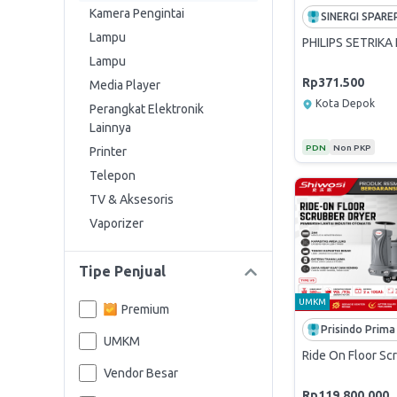
Kamera Pengintai
Lampu
PHILIPS SETRIKA
Lampu
Rp371.500
Media Player
Kota Depok
Perangkat Elektronik
Lainnya
PDN
Non PKP
Printer
Telepon
TV & Aksesoris
Vaporizer
Tipe Penjual
UMKM
Premium
UMKM
Ride On Floor Sc
Vendor Besar
Rp119.800.000