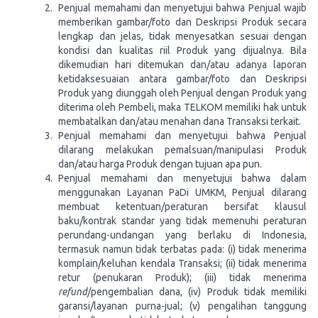
Penjual memahami dan menyetujui bahwa Penjual wajib
memberikan gambar/foto dan Deskripsi Produk secara
lengkap dan jelas, tidak menyesatkan sesuai dengan
kondisi dan kualitas riil Produk yang dijualnya. Bila
dikemudian hari ditemukan dan/atau adanya laporan
ketidaksesuaian antara gambar/foto dan Deskripsi
Produk yang diunggah oleh Penjual dengan Produk yang
diterima oleh Pembeli, maka TELKOM memiliki hak untuk
membatalkan dan/atau menahan dana Transaksi terkait.
Penjual memahami dan menyetujui bahwa Penjual
dilarang melakukan pemalsuan/manipulasi Produk
dan/atau harga Produk dengan tujuan apa pun.
Penjual memahami dan menyetujui bahwa dalam
menggunakan Layanan PaDi UMKM, Penjual dilarang
membuat ketentuan/peraturan bersifat klausul
baku/kontrak standar yang tidak memenuhi peraturan
perundang-undangan yang berlaku di Indonesia,
termasuk namun tidak terbatas pada: (i) tidak menerima
komplain/keluhan kendala Transaksi; (ii) tidak menerima
retur (penukaran Produk); (iii) tidak menerima
refund
/pengembalian dana, (iv) Produk tidak memiliki
garansi/layanan purna-jual; (v) pengalihan tanggung