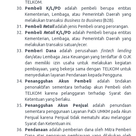
TELKOM.
Pembeli K/L/PD
adalah pembeli berupa entitas
Kementerian, Lembaga, atau Pemerintah Daerah yang
melakukan transaksi
Business to Business
(B2B).
Pembeli
Retail
adalah jenis Pembeli orang perorangan.
Pembeli
Retail
K/L/PD
adalah Pembeli berupa entitas
Kementerian, Lembaga, atau Pemerintah Daerah yang
melakukan transaksi satuan/ecer.
Pemberi Dana
adalah perusahaan
fintech lending
dan/atau Lembaga Jasa Keuangan yang terdaftar di OJK
dan memiliki izin usaha untuk melakukan kegiatan
pembiayaan, yang bekerja sama dengan TELKOM untuk
menyediakan layanan Pendanaan kepada Pengguna.
Penangguhan Akun Pembeli
adalah tindakan
penonaktifan sementara terhadap akun Pembeli oleh
TELKOM karena pelanggaran terhadap Syarat dan
Ketentuan yang berlaku.
Penangguhan Akun Penjual
adalah penundaan
sementara penggunaan Layanan PaDi UMKM pada Akun
Penjual karena Penjual tidak mematuhi atau melanggar
Syarat dan Ketentuan ini.
Pendanaan
adalah pemberian dana oleh Mitra Pemberi
Dana atas pengajuan pembiayaan yang dilakukan oleh