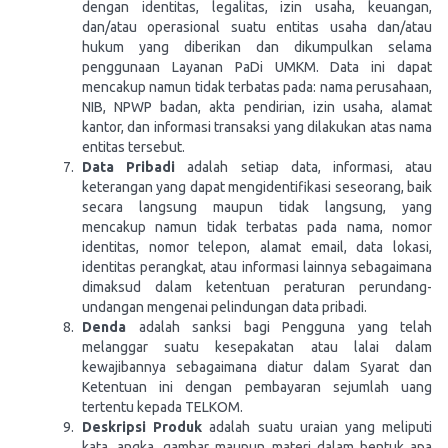
dengan identitas, legalitas, izin usaha, keuangan,
dan/atau operasional suatu entitas usaha dan/atau
hukum yang diberikan dan dikumpulkan selama
penggunaan Layanan PaDi UMKM. Data ini dapat
mencakup namun tidak terbatas pada: nama perusahaan,
NIB, NPWP badan, akta pendirian, izin usaha, alamat
kantor, dan informasi transaksi yang dilakukan atas nama
entitas tersebut.
Data Pribadi
adalah setiap data, informasi, atau
keterangan yang dapat mengidentifikasi seseorang, baik
secara langsung maupun tidak langsung, yang
mencakup namun tidak terbatas pada nama, nomor
identitas, nomor telepon, alamat email, data lokasi,
identitas perangkat, atau informasi lainnya sebagaimana
dimaksud dalam ketentuan peraturan perundang-
undangan mengenai pelindungan data pribadi.
Denda
adalah sanksi bagi Pengguna yang telah
melanggar suatu kesepakatan atau lalai dalam
kewajibannya sebagaimana diatur dalam Syarat dan
Ketentuan ini dengan pembayaran sejumlah uang
tertentu kepada TELKOM.
Deskripsi Produk
adalah suatu uraian yang meliputi
kata, angka, gambar maupun materi dalam bentuk apa