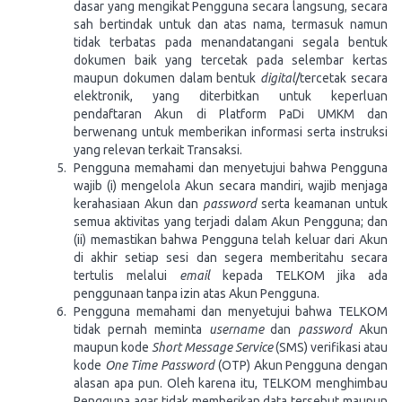
dasar yang mengikat Pengguna secara langsung, secara
sah bertindak untuk dan atas nama, termasuk namun
tidak terbatas pada menandatangani segala bentuk
dokumen baik yang tercetak pada selembar kertas
maupun dokumen dalam bentuk
digital
/tercetak secara
elektronik, yang diterbitkan untuk keperluan
pendaftaran Akun di Platform PaDi UMKM dan
berwenang untuk memberikan informasi serta instruksi
yang relevan terkait Transaksi.
Pengguna memahami dan menyetujui bahwa Pengguna
wajib (i) mengelola Akun secara mandiri, wajib menjaga
kerahasiaan Akun dan
password
serta keamanan untuk
semua aktivitas yang terjadi dalam Akun Pengguna; dan
(ii) memastikan bahwa Pengguna telah keluar dari Akun
di akhir setiap sesi dan segera memberitahu secara
tertulis melalui
email
kepada TELKOM jika ada
penggunaan tanpa izin atas Akun Pengguna.
Pengguna memahami dan menyetujui bahwa TELKOM
tidak pernah meminta
username
dan
password
Akun
maupun kode
Short Message Service
(SMS) verifikasi atau
kode
One Time Password
(OTP) Akun Pengguna dengan
alasan apa pun. Oleh karena itu, TELKOM menghimbau
Pengguna agar tidak memberikan data tersebut maupun