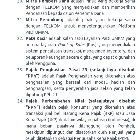
Mitra Pemberi Dana
adalah Pihak yang bekerja sama
dengan TELKOM yang menyediakan dan memberikan
Pendanaan kepada calon Penerima Dana.
Mitra Pendukung
adalah pihak yang bekerja sama
dengan TELKOM untuk menyelenggarakan Platform
PaDi UMKM.
PaDi Kasir
adalah salah satu Layanan PaDi UMKM yang
berupa layanan
Point of Sales
(Pos) yang menyediakan
sistem pencatatan transaksi, manajemen inventory, dan
pelaporan keuangan secara digital yang dapat digunakan
oleh Pengguna.
Pajak Penghasilan Pasal 23 (selanjutnya disebut
“PPh”)
adalah Pajak Penghasilan yang dikenakan atas
penghasilan yang berasal dari modal, hadiah dan
penghargaan, serta penyerahan jasa selain yang telah
dipotong PPh 21.
Pajak Pertambahan Nilai (selanjutnya disebut
“PPN”)
adalah pajak konsumsi yang dikenakan atas
transaksi jual beli Barang Kena Pajak (BKP) atau Jasa
Kena Pajak (JKP) di dalam wilayah pabean (Indonesia), di
mana beban pajaknya ditanggung oleh Pembeli,
meskipun dipungut dan disetorkan oleh Penjual yang
telah ditetapkan sebagai Pengusaha Kena Pajak (PKP).